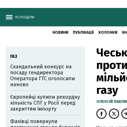
УСІ РОЗДІЛИ
НОВИНИ
ПУБЛІКАЦІЇ
КОЛОНКИ
ІН
Чеськ
ГАЗ
проти
Скандальний конкурс на
посаду гендиректора
мільй
Оператора ГТС оголосили
наново
газу
Європейці купили рекордну
ОЛЕКСІЙ ПАВЛ
кількість СПГ у Росії перед
закриттям імпорту
Фахівці повернули