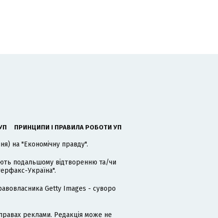
УП
ПРИНЦИПИ І ПРАВИЛА РОБОТИ УП
я) на "Економічну правду".
гають подальшому відтворенню та/чи
терфакс-Україна".
равовласника Getty Images - суворо
равах реклами. Редакція може не