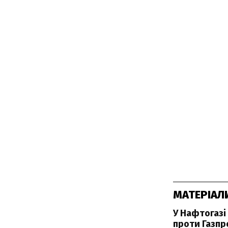
МАТЕРІАЛ
У Нафтогазі
проти Газпр