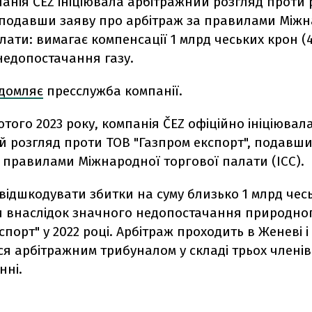
анія ČEZ ініціювала арбітражний розгляд проти 
, подавши заяву про арбітраж за правилами Між
лати: вимагає компенсації 1 млрд чеських крон (
недопостачання газу.
ідомляє
пресслужба компанії.
ютого 2023 року, компанія ČEZ офіційно ініціювал
й розгляд проти ТОВ "Газпром експорт", подавши
 правилами Міжнародної торгової палати (ICC).
відшкодувати збитки на суму близько 1 млрд чес
 внаслідок значного недопостачання природног
спорт" у 2022 році. Арбітраж проходить в Женеві і
я арбітражним трибуналом у складі трьох членів"
нні.