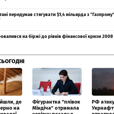
тані передумав стягувати $1,4 мільярда з "Газпрому
"
ровалився на біржі до рівнів фінансової кризи 2008
СЬОГОДНІ
айшли, де
Фігурантка "плівок
РФ атак
зерно на
Міндіча" отримала
Укрнафту
ривалої
керівну посаду в
втратила