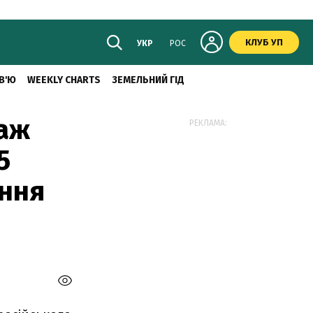
КЛУБ УП
УКР
РОС
В'Ю
WEEKLY CHARTS
ЗЕМЕЛЬНИЙ ГІД
раж
РЕКЛАМА:
5
ання