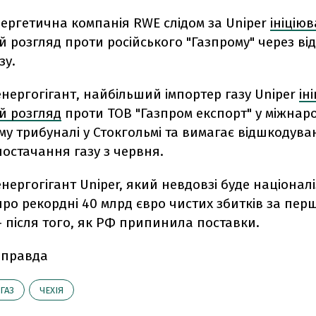
нергетична компанія RWE слідом за Uniper
ініцію
 розгляд проти російського "Газпрому" через від
зу.
нергогігант, найбільший імпортер газу Uniper
ін
й розгляд
проти ТОВ "Газпром експорт" у міжнар
у трибуналі у Стокгольмі та вимагає відшкодува
остачання газу з червня.
нергогігант Uniper, який невдовзі буде націонал
ро рекордні 40 млрд євро чистих збитків за перші
- після того, як РФ припинила поставки.
 правда
ГАЗ
ЧЕХІЯ