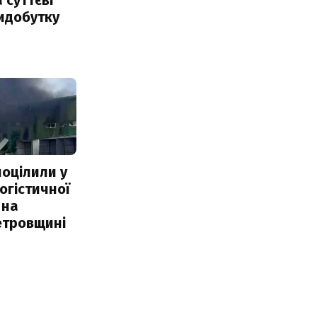
идобутку
поцілили у
огістичної
 на
етровщині