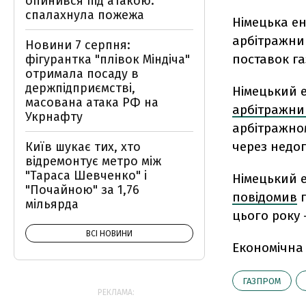
опинився під атакою:
спалахнула пожежа
Німецька е
арбітражний
Новини 7 серпня:
поставок га
фігурантка "плівок Міндіча"
отримала посаду в
держпідприємстві,
Німецький е
масована атака РФ на
арбітражни
Укрнафту
арбітражном
через недоп
Київ шукає тих, хто
відремонтує метро між
"Тараса Шевченко" і
Німецький е
"Почайною" за 1,76
повідомив
п
мільярда
цього року 
ВСІ НОВИНИ
Економічна
ГАЗПРОМ
РЕКЛАМА: