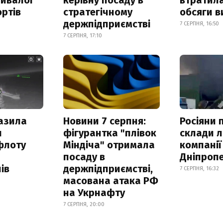
ртів
стратегічному
обсяги в
держпідприємстві
7 СЕРПНЯ, 16:50
7 СЕРПНЯ, 17:10
азила
Новини 7 серпня:
Росіяни 
н
фігурантка "плівок
склади л
флоту
Міндіча" отримала
компанії
посаду в
Дніпроп
ів
держпідприємстві,
7 СЕРПНЯ, 16:32
масована атака РФ
на Укрнафту
7 СЕРПНЯ, 20:00