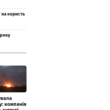
" на користь
 року
увала
: компанія
 суттєві