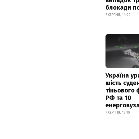
блокади по
7 СЕРПНЯ, 14:00
Україна ур
шість суде
тіньового 
РФ та 10
енерговузл
7 СЕРПНЯ, 18:10