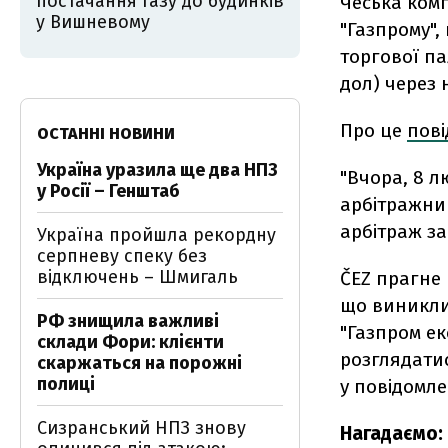
постачання газу до будинків
Чеська комп
у Вишневому
"Газпрому"
торгової па
дол) через 
Про це
пов
ОСТАННІ НОВИНИ
Україна уразила ще два НПЗ
"Вчора, 8 л
у Росії – Генштаб
арбітражни
арбітраж за
Україна пройшла рекордну
серпневу спеку без
відключень – Шмигаль
ČEZ прагне 
що виникли
РФ знищила важливі
"Газпром ек
склади Фори: клієнти
розглядатис
скаржаться на порожні
полиці
у повідомле
Сизранський НПЗ знову
Нагадаємо: