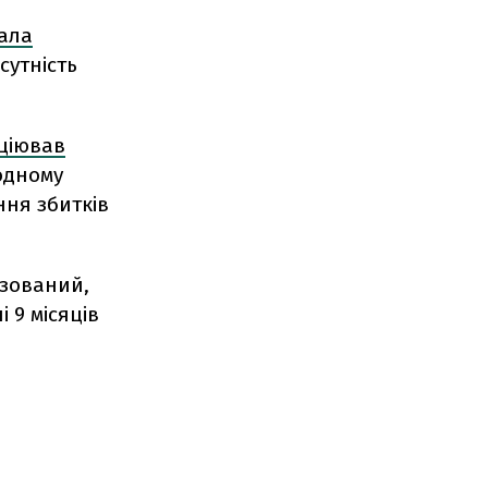
вала
сутність
іціював
одному
ння збитків
ізований,
 9 місяців