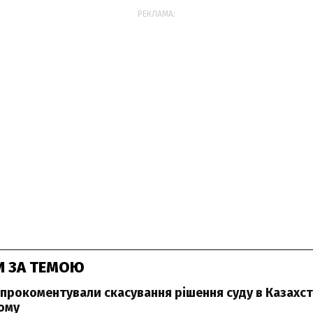
РЕКЛАМА:
И ЗА ТЕМОЮ
 прокоментували скасування рішення суду в Казахста
ому