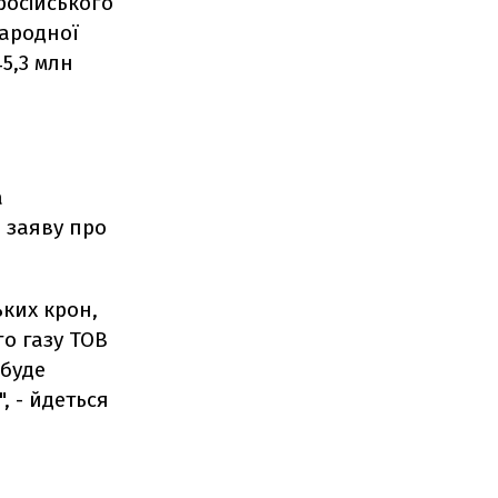
російського
народної
45,3 млн
а
 заяву про
ьких крон,
о газу ТОВ
 буде
, - йдеться