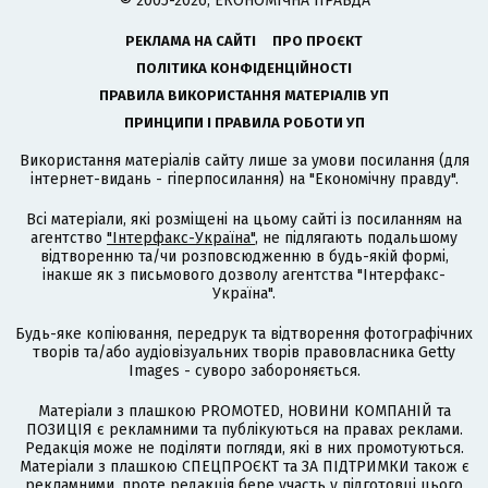
© 2005-2026, ЕКОНОМІЧНА ПРАВДА
РЕКЛАМА НА САЙТІ
ПРО ПРОЄКТ
ПОЛІТИКА КОНФІДЕНЦІЙНОСТІ
ПРАВИЛА ВИКОРИСТАННЯ МАТЕРІАЛІВ УП
ПРИНЦИПИ І ПРАВИЛА РОБОТИ УП
Використання матеріалів сайту лише за умови посилання (для
інтернет-видань - гіперпосилання) на "Економічну правду".
Всі матеріали, які розміщені на цьому сайті із посиланням на
агентство
"Інтерфакс-Україна"
, не підлягають подальшому
відтворенню та/чи розповсюдженню в будь-якій формі,
інакше як з письмового дозволу агентства "Інтерфакс-
Україна".
Будь-яке копіювання, передрук та відтворення фотографічних
творів та/або аудіовізуальних творів правовласника Getty
Images - суворо забороняється.
Матеріали з плашкою PROMOTED, НОВИНИ КОМПАНІЙ та
ПОЗИЦІЯ є рекламними та публікуються на правах реклами.
Редакція може не поділяти погляди, які в них промотуються.
Матеріали з плашкою СПЕЦПРОЄКТ та ЗА ПІДТРИМКИ також є
рекламними, проте редакція бере участь у підготовці цього