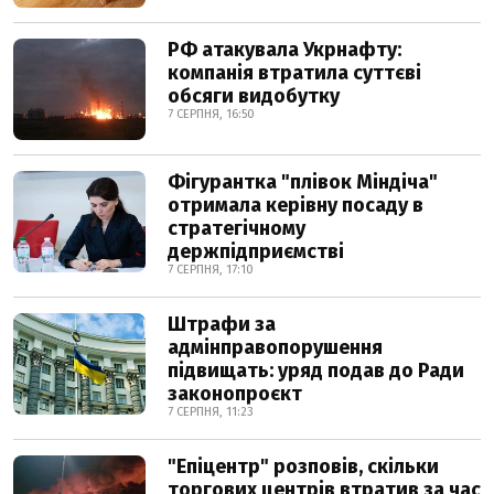
РФ атакувала Укрнафту:
компанія втратила суттєві
обсяги видобутку
7 СЕРПНЯ, 16:50
Фігурантка "плівок Міндіча"
отримала керівну посаду в
стратегічному
держпідприємстві
7 СЕРПНЯ, 17:10
Штрафи за
адмінправопорушення
підвищать: уряд подав до Ради
законопроєкт
7 СЕРПНЯ, 11:23
"Епіцентр" розповів, скільки
торгових центрів втратив за час