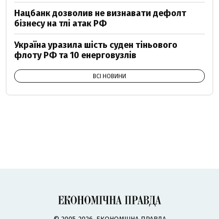
Нацбанк дозволив не визнавати дефолт
бізнесу на тлі атак РФ
Україна уразила шість суден тіньового
флоту РФ та 10 енерговузлів
ВСІ НОВИНИ