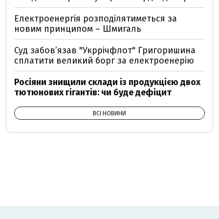
Електроенергія розподілятиметься за
новим принципом – Шмигаль
Суд забов’язав "Укррічфлот" Григоришина
сплатити великий борг за електроенерію
Росіяни знищили склади із продукцією двох
тютюнових гігантів: чи буде дефіцит
ВСІ НОВИНИ