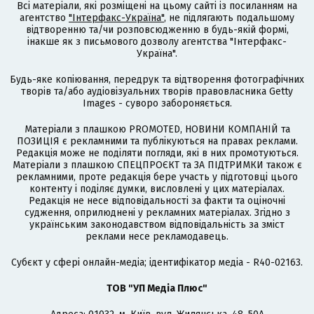
Всі матеріали, які розміщені на цьому сайті із посиланням на
агентство
"Інтерфакс-Україна"
, не підлягають подальшому
відтворенню та/чи розповсюдженню в будь-якій формі,
інакше як з письмового дозволу агентства "Інтерфакс-
Україна".
Будь-яке копіювання, передрук та відтворення фотографічних
творів та/або аудіовізуальних творів правовласника Getty
Images - суворо забороняється.
Матеріали з плашкою PROMOTED, НОВИНИ КОМПАНІЙ та
ПОЗИЦІЯ є рекламними та публікуються на правах реклами.
Редакція може не поділяти погляди, які в них промотуються.
Матеріали з плашкою СПЕЦПРОЄКТ та ЗА ПІДТРИМКИ також є
рекламними, проте редакція бере участь у підготовці цього
контенту і поділяє думки, висловлені у цих матеріалах.
Редакція не несе відповідальності за факти та оціночні
судження, оприлюднені у рекламних матеріалах. Згідно з
українським законодавством відповідальність за зміст
реклами несе рекламодавець.
Cубєкт у сфері онлайн-медіа; ідентифікатор медіа - R40-02163.
ТОВ "УП Медіа Плюс"