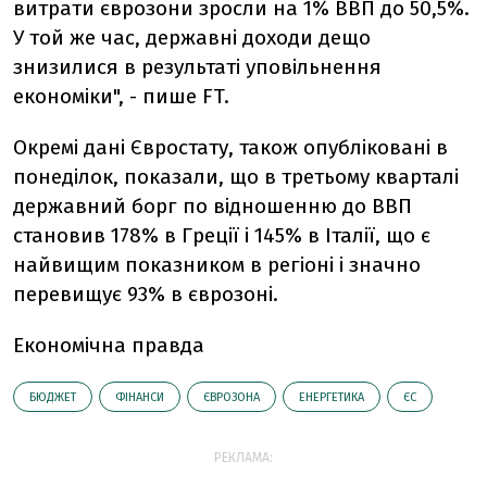
витрати єврозони зросли на 1% ВВП до 50,5%.
У той же час, державні доходи дещо
знизилися в результаті уповільнення
економіки", - пише FT.
Окремі дані Євростату, також опубліковані в
понеділок, показали, що в третьому кварталі
державний борг по відношенню до ВВП
становив 178% в Греції і 145% в Італії, що є
найвищим показником в регіоні і значно
перевищує 93% в єврозоні.
Економічна правда
БЮДЖЕТ
ФІНАНСИ
ЄВРОЗОНА
ЕНЕРГЕТИКА
ЄС
РЕКЛАМА: