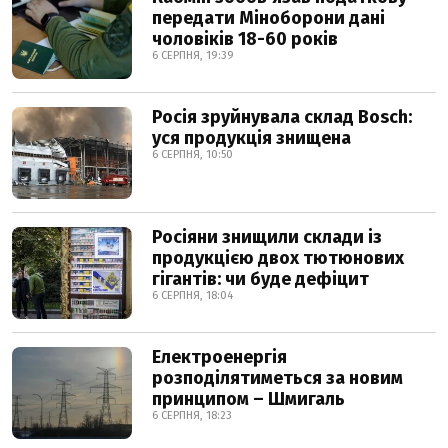
передати Міноборони дані
чоловіків 18-60 років
6 СЕРПНЯ, 19:39
Росія зруйнувала склад Bosch:
уся продукція знищена
6 СЕРПНЯ, 10:50
Росіяни знищили склади із
продукцією двох тютюнових
гігантів: чи буде дефіцит
6 СЕРПНЯ, 18:04
Електроенергія
розподілятиметься за новим
принципом – Шмигаль
6 СЕРПНЯ, 18:23