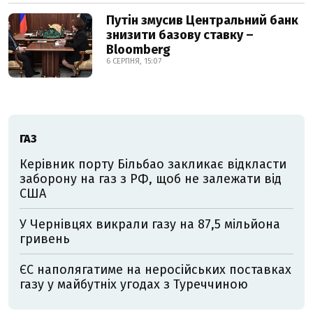
Путін змусив Центральний банк
знизити базову ставку –
Bloomberg
6 СЕРПНЯ, 15:07
ГАЗ
Керівник порту Більбао закликає відкласти
заборону на газ з РФ, щоб не залежати від
США
У Чернівцях викрали газу на 87,5 мільйона
гривень
ЄС наполягатиме на неросійських поставках
газу у майбутніх угодах з Туреччиною