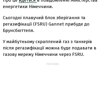
Про це
йдеться
в повідомленні Міністерства
енергетики Німеччини.
Сьогодні плавучий блок зберігання та
регазифікації (FSRU) Gannet прибуде до
Брунсбюттеля.
У майбутньому скраплений газ з танкерів
після регазифікації можна буде подавати в
газову мережу Німеччини через FSRU.
РЕКЛАМА: