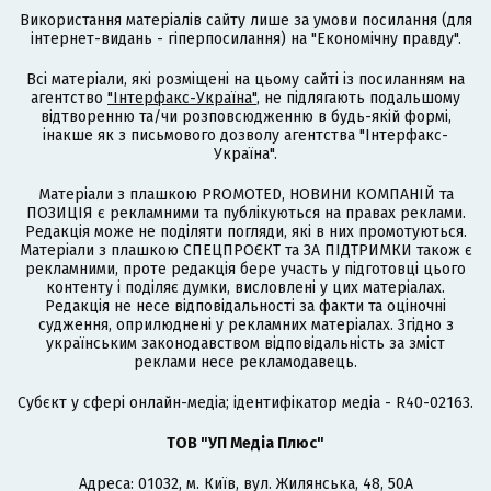
Використання матеріалів сайту лише за умови посилання (для
інтернет-видань - гіперпосилання) на "Економічну правду".
Всі матеріали, які розміщені на цьому сайті із посиланням на
агентство
"Інтерфакс-Україна"
, не підлягають подальшому
відтворенню та/чи розповсюдженню в будь-якій формі,
інакше як з письмового дозволу агентства "Інтерфакс-
Україна".
Матеріали з плашкою PROMOTED, НОВИНИ КОМПАНІЙ та
ПОЗИЦІЯ є рекламними та публікуються на правах реклами.
Редакція може не поділяти погляди, які в них промотуються.
Матеріали з плашкою СПЕЦПРОЄКТ та ЗА ПІДТРИМКИ також є
рекламними, проте редакція бере участь у підготовці цього
контенту і поділяє думки, висловлені у цих матеріалах.
Редакція не несе відповідальності за факти та оціночні
судження, оприлюднені у рекламних матеріалах. Згідно з
українським законодавством відповідальність за зміст
реклами несе рекламодавець.
Cубєкт у сфері онлайн-медіа; ідентифікатор медіа - R40-02163.
ТОВ "УП Медіа Плюс"
Адреса: 01032, м. Київ, вул. Жилянська, 48, 50А