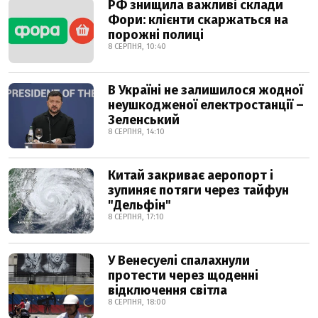
РФ знищила важливі склади
Фори: клієнти скаржаться на
порожні полиці
8 СЕРПНЯ, 10:40
В Україні не залишилося жодної
неушкодженої електростанції –
Зеленський
8 СЕРПНЯ, 14:10
Китай закриває аеропорт і
зупиняє потяги через тайфун
"Дельфін"
8 СЕРПНЯ, 17:10
У Венесуелі спалахнули
протести через щоденні
відключення світла
8 СЕРПНЯ, 18:00