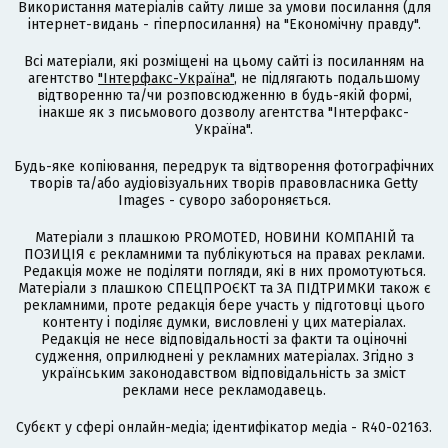
Використання матеріалів сайту лише за умови посилання (для
інтернет-видань - гіперпосилання) на "Економічну правду".
Всі матеріали, які розміщені на цьому сайті із посиланням на
агентство
"Інтерфакс-Україна"
, не підлягають подальшому
відтворенню та/чи розповсюдженню в будь-якій формі,
інакше як з письмового дозволу агентства "Інтерфакс-
Україна".
Будь-яке копіювання, передрук та відтворення фотографічних
творів та/або аудіовізуальних творів правовласника Getty
Images - суворо забороняється.
Матеріали з плашкою PROMOTED, НОВИНИ КОМПАНІЙ та
ПОЗИЦІЯ є рекламними та публікуються на правах реклами.
Редакція може не поділяти погляди, які в них промотуються.
Матеріали з плашкою СПЕЦПРОЄКТ та ЗА ПІДТРИМКИ також є
рекламними, проте редакція бере участь у підготовці цього
контенту і поділяє думки, висловлені у цих матеріалах.
Редакція не несе відповідальності за факти та оціночні
судження, оприлюднені у рекламних матеріалах. Згідно з
українським законодавством відповідальність за зміст
реклами несе рекламодавець.
Cубєкт у сфері онлайн-медіа; ідентифікатор медіа - R40-02163.