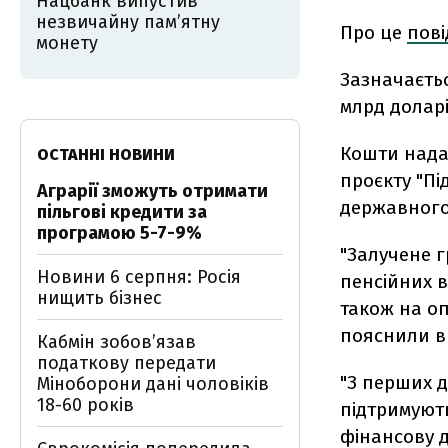
Нацбанк випустив
незвичайну пам’ятну
Про це
пов
монету
Зазначаєтьс
млрд долар
Кошти надан
ОСТАННІ НОВИНИ
проєкту "Пі
Аграрії зможуть отримати
державного 
пільгові кредити за
програмою 5-7-9%
"Залучене 
Новини 6 серпня: Росія
пенсійних в
нищить бізнес
також на оп
пояснили в 
Кабмін зобовʼязав
податкову передати
"З перших д
Міноборони дані чоловіків
18-60 років
підтримують
фінансову 