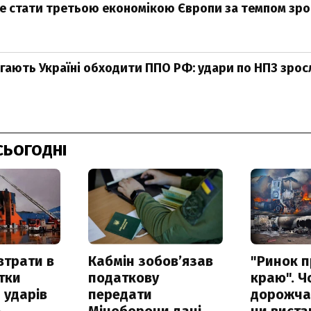
е стати третьою економікою Європи за темпом зро
ають Україні обходити ППО РФ: удари по НПЗ зросли
СЬОГОДНІ
втрати в
Кабмін зобовʼязав
"Ринок п
итки
податкову
краю". Ч
 ударів
передати
дорожчає
ь
Міноборони дані
чи виста