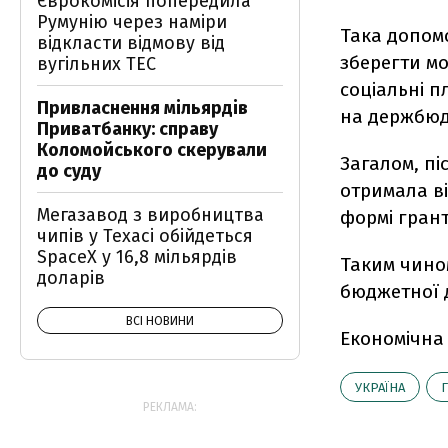
Єврокомісія попередила
Румунію через наміри
Така допом
відкласти відмову від
зберегти мо
вугільних ТЕС
соціальні п
Привласнення мільярдів
на держбюдж
Приватбанку: справу
Коломойського скерували
Загалом, п
до суду
отримала ві
Мегазавод з виробництва
формі грант
чипів у Техасі обійдеться
SpaceX у 16,8 мільярдів
Таким чино
доларів
бюджетної д
ВСІ НОВИНИ
Економічна
УКРАЇНА
РЕКЛАМА: