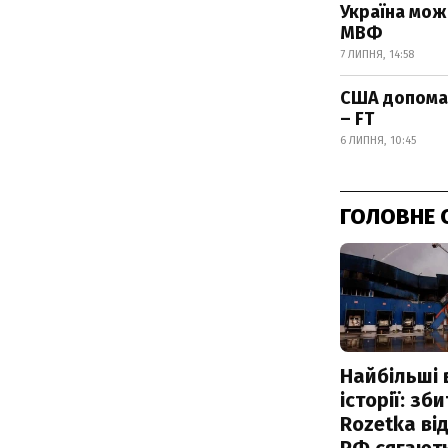
Україна мож
МВФ
7 ЛИПНЯ, 14:58
США допомаг
– FT
6 ЛИПНЯ, 10:45
ГОЛОВНЕ 
Найбільші 
історії: зб
Rozetka від
РФ сягают