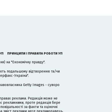
УП
ПРИНЦИПИ І ПРАВИЛА РОБОТИ УП
я) на "Економічну правду".
гають подальшому відтворенню та/чи
терфакс-Україна".
равовласника Getty Images - суворо
равах реклами. Редакція може не
 є рекламними, проте редакція бере
дповідальності за факти та оціночні
за зміст реклами несе рекламодавець.