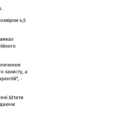
.
озміром 4,5
рамках
тійкого
езпечення
о захисту, а
антій", -
чені Штати
надаючи