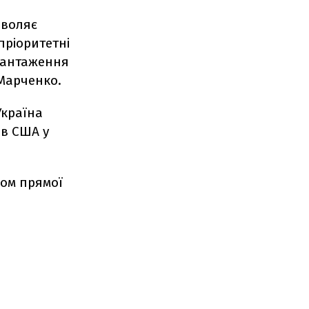
зволяє
пріоритетні
авантаження
 Марченко.
Україна
ів США у
ром прямої