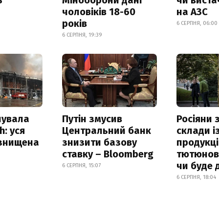
чоловіків 18-60
на АЗС
років
6 СЕРПНЯ, 06:00
6 СЕРПНЯ, 19:39
нувала
Путін змусив
Росіяни
h: уся
Центральний банк
склади і
 знищена
знизити базову
продукці
ставку – Bloomberg
тютюнови
чи буде 
6 СЕРПНЯ, 15:07
6 СЕРПНЯ, 18:04