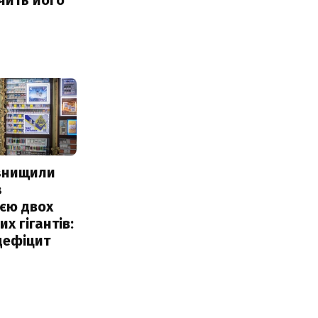
 знищили
з
єю двох
х гігантів:
дефіцит