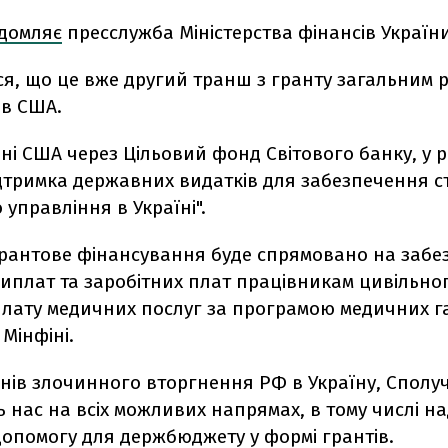
ідомляє
пресслужба Міністерства фінансів України
я, що це вже другий транш з гранту загальним р
ів США.
і США через Цільовий фонд Світового банку, у 
дтримка державних видатків для забезпечення с
управління в Україні".
грантове фінансування буде спрямовано на заб
иплат та заробітних плат працівникам цивільног
лату медичних послуг за програмою медичних гар
Мінфіні.
нів злочинного вторгнення РФ в Україну, Сполу
 нас на всіх можливих напрямах, в тому числі 
допомогу для держбюджету у формі грантів.