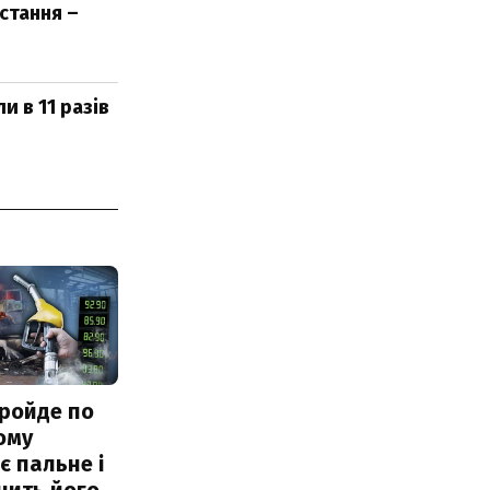
стання –
 в 11 разів
ройде по
ому
 пальне і
чить його