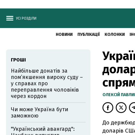
УСІ РОЗДІЛИ
НОВИНИ
ПУБЛІКАЦІЇ
КОЛОНКИ
ІН
Украї
ГРОШІ
долар
Найбільше донатів за
пом’якшення вироку суду –
спря
у справах про
переправлення чоловіків
ОЛЕКСІЙ ПАВЛ
через кордон
Чи може Україна бути
заможною
До держбюдж
"Український авангард":
доларів США