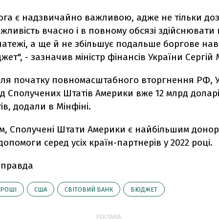
ога є надзвичайно важливою, адже не тільки до
жливість вчасно і в повному обсязі здійснювати 
латежі, а ще й не збільшує подальше боргове н
ет", - зазначив міністр фінансів України Сергій
ісля початку повномасштабного вторгнення РФ, 
д Сполучених Штатів Америки вже 12 млрд долар
ів, додали в Мінфіні.
м, Сполучені Штати Америки є найбільшим доно
опомоги серед усіх країн-партнерів у 2022 році.
 правда
ГРОШІ
США
СВІТОВИЙ БАНК
БЮДЖЕТ
РЕКЛАМА: