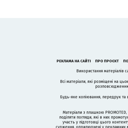
РЕКЛАМА НА САЙТІ
ПРО ПРОЄКТ
ПО
Використання матеріалів с
Всі матеріали, які розміщені на цьо
розповсюдженню в
Будь-яке копіювання, передрук та 
Матеріали з плашкою PROMOTED, 
поділяти погляди, які в них промо
участь у підготовці цього контенту
судження, оприлюднені у рекламних м