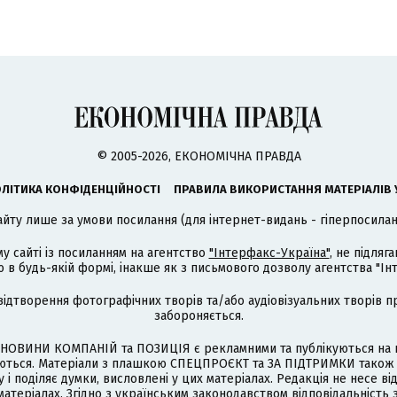
© 2005-2026, ЕКОНОМІЧНА ПРАВДА
ЛІТИКА КОНФІДЕНЦІЙНОСТІ
ПРАВИЛА ВИКОРИСТАННЯ МАТЕРІАЛІВ 
айту лише за умови посилання (для інтернет-видань - гіперпосиланн
му сайті із посиланням на агентство
"Інтерфакс-Україна"
, не підля
 будь-якій формі, інакше як з письмового дозволу агентства "Ін
відтворення фотографічних творів та/або аудіовізуальних творів п
забороняється.
НОВИНИ КОМПАНІЙ та ПОЗИЦІЯ є рекламними та публікуються на п
туються. Матеріали з плашкою СПЕЦПРОЄКТ та ЗА ПІДТРИМКИ також
 і поділяє думки, висловлені у цих матеріалах. Редакція не несе ві
атеріалах. Згідно з українським законодавством відповідальність 