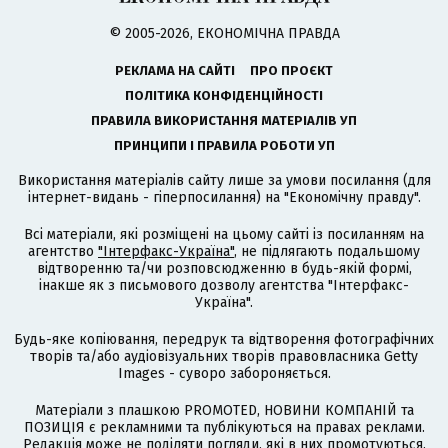
© 2005-2026, ЕКОНОМІЧНА ПРАВДА
РЕКЛАМА НА САЙТІ
ПРО ПРОЄКТ
ПОЛІТИКА КОНФІДЕНЦІЙНОСТІ
ПРАВИЛА ВИКОРИСТАННЯ МАТЕРІАЛІВ УП
ПРИНЦИПИ І ПРАВИЛА РОБОТИ УП
Використання матеріалів сайту лише за умови посилання (для
інтернет-видань - гіперпосилання) на "Економічну правду".
Всі матеріали, які розміщені на цьому сайті із посиланням на
агентство
"Інтерфакс-Україна"
, не підлягають подальшому
відтворенню та/чи розповсюдженню в будь-якій формі,
інакше як з письмового дозволу агентства "Інтерфакс-
Україна".
Будь-яке копіювання, передрук та відтворення фотографічних
творів та/або аудіовізуальних творів правовласника Getty
Images - суворо забороняється.
Матеріали з плашкою PROMOTED, НОВИНИ КОМПАНІЙ та
ПОЗИЦІЯ є рекламними та публікуються на правах реклами.
Редакція може не поділяти погляди, які в них промотуються.