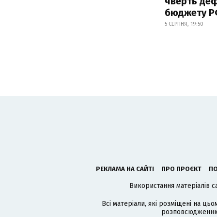
чверть деф
бюджету 
5 СЕРПНЯ, 19:50
РЕКЛАМА НА САЙТІ
ПРО ПРОЄКТ
ПО
Використання матеріалів с
Всі матеріали, які розміщені на цьо
розповсюдженню в