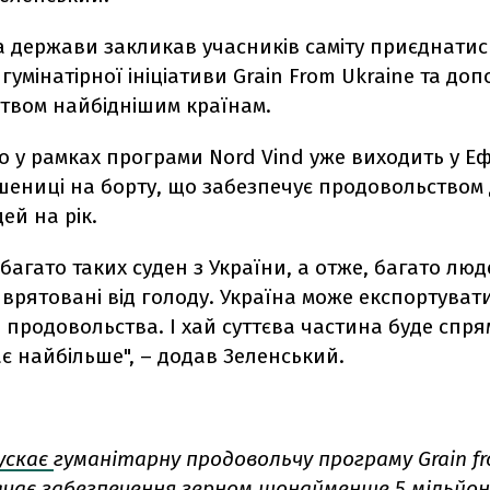
а держави закликав учасників саміту приєднатис
 гумінатірної ініціативи Grain From Ukraine та до
твом найбіднішим країнам.
 у рамках програми Nord Vind уже виходить у Ефі
пшениці на борту, що забезпечує продовольством
ей на рік.
багато таких суден з України, а отже, багато люд
і врятовані від голоду. Україна може експортуват
 продовольства. І хай суттєва частина буде спр
є найбільше", – додав Зеленський.
ускає
гуманітарну продовольчу програму Grain fr
ачає забезпечення зерном щонайменше 5 мільйон