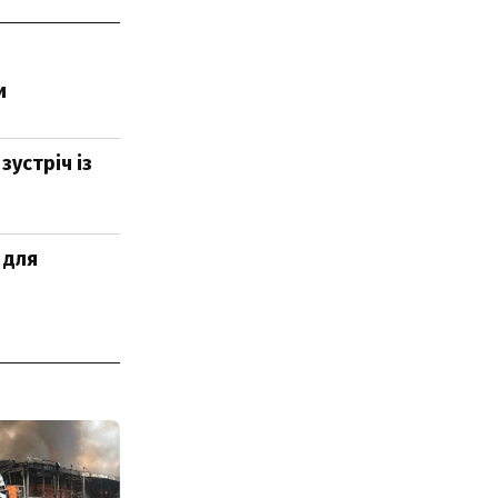
и
зустріч із
 для