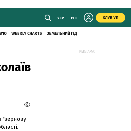
КЛУБ УП
УКР
РОС
В'Ю
WEEKLY CHARTS
ЗЕМЕЛЬНИЙ ГІД
РЕКЛАМА:
колаїв
 "зернову
бласті.