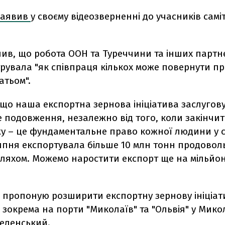
заявив
у своєму відеозверненні до учасників самі
лив, що робота ООН та Туреччини та інших партн
рувала "як співпраця кількох може повернути п
атьом".
що наша експортна зернова ініціатива заслугову
 подовження, незалежно від того, коли закінчит
у – це фундаментальне право кожної людини у св
липня експортувала більше 10 млн тонн продовол
ляхом. Можемо наростити експорт ще на мільйо
 пропоную розширити експортну зернову ініціати
 зокрема на порти "Миколаїв" та "Ольвія" у Мико
 Зеленський.