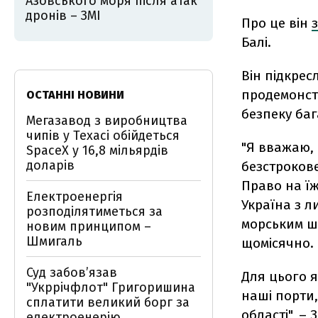
Азовського моря після атак
дронів – ЗМІ
Про це він
Балі.
Він підкрес
продемонст
ОСТАННІ НОВИНИ
безпеку баг
Мегазавод з виробництва
чипів у Техасі обійдеться
"Я вважаю, 
SpaceX у 16,8 мільярдів
доларів
безстрокове
Право на їж
Електроенергія
Україна з 
розподілятиметься за
морським ш
новим принципом –
Шмигаль
щомісячно.
Суд забов’язав
Для цього я
"Укррічфлот" Григоришина
наші порти,
сплатити великий борг за
області", –
електроенерію