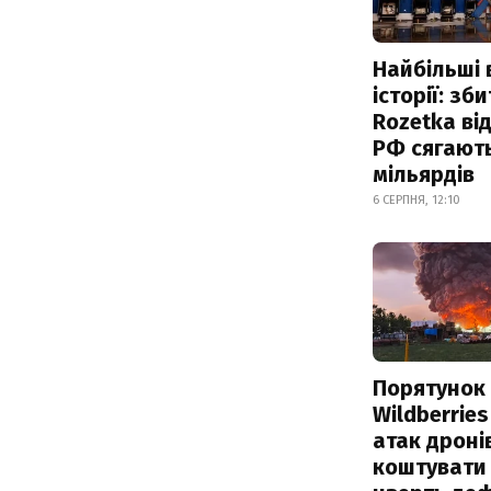
Найбільші 
історії: зб
Rozetka від
РФ сягают
мільярдів
6 СЕРПНЯ, 12:10
Порятунок
Wildberries
атак дроні
коштувати