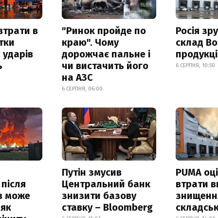
втрати в
"Ринок пройде по
Росія зр
итки
краю". Чому
склад Bo
 ударів
дорожчає пальне і
продукц
ь
чи вистачить його
6 СЕРПНЯ, 10:50
на АЗС
6 СЕРПНЯ, 06:00
Путін змусив
PUMA оц
 після
Центральний банк
втрати в
в може
знизити базову
знищення
 як
ставку – Bloomberg
складськ