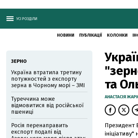
УСІ РОЗДІЛИ
НОВИНИ
ПУБЛІКАЦІЇ
КОЛОНКИ
ІН
Украї
ЗЕРНО
"зерн
Україна втратила третину
потужностей з експорту
та Ол
зерна в Чорному морі – ЗМІ
АНАСТАСІЯ ЖА
Туреччина може
відмовитися від російської
пшениці
Президент 
Росія перенаправить
експорт подалі від
ініціативу"