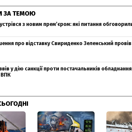
И ЗА ТЕМОЮ
устрівся з новим прем’єром: які питання обговорил
шення про відставку Свириденко Зеленський провів 
ввів у дію санкції проти постачальників обладнання
 ВПК
СЬОГОДНІ