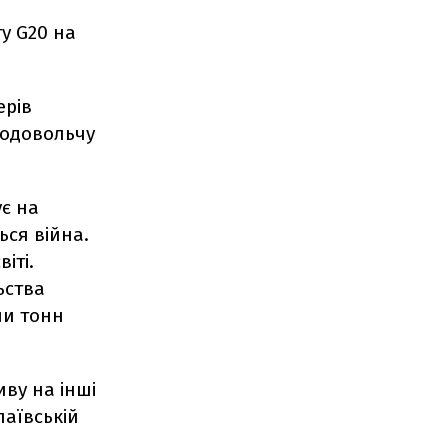
ту G20 на
ерів
родовольчу
є на
ься війна.
іті.
ьства
ни тонн
ву на інші
лаївській