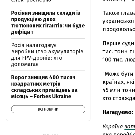
Також глав
Росіяни знищили склади із
продукцією двох
української
тютюнових гігантів: чи буде
продовольс
дефіцит
Перше судно
Росія налагоджує
тис. тонн 
виробництво акумуляторів
для FPV-дронів: хто
100 тис. люд
допомагає
"Може бути 
Ворог знищив 400 тисяч
країнах, як
квадратних метрів
45 млн тонн
складських приміщень за
місяць – Forbes Ukraine
хто стражда
ВСІ НОВИНИ
Нагадуємо:
Україна
зап
яка передб