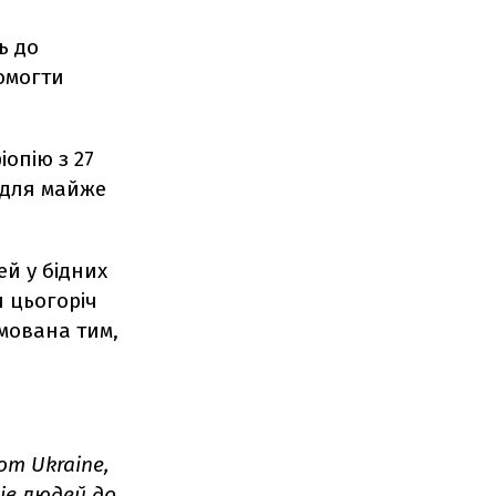
ь до
помогти
опію з 27
 для майже
ей у бідних
и цьогоріч
ямована тим,
om Ukraine,
ів людей до