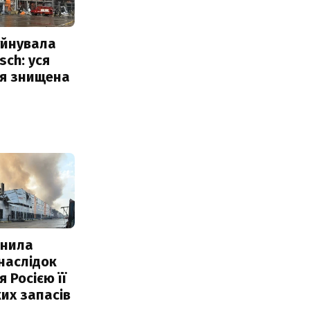
уйнувала
sch: уся
ія знищена
інила
наслідок
 Росією її
их запасів