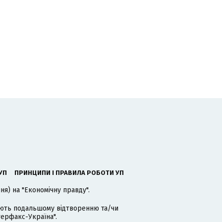
УП
ПРИНЦИПИ І ПРАВИЛА РОБОТИ УП
я) на "Економічну правду".
гають подальшому відтворенню та/чи
терфакс-Україна".