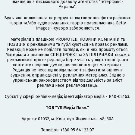
інакше як з письмового дозволу агентства "Інтерфакс-
Україна".
Будь-яке копіювання, передрук та відтворення фотографічних
творів та/або аудіовізуальних творів правовласника Getty
Images - суворо забороняється.
Матеріали з плашкою PROMOTED, НОВИНИ КОМПАНІЙ та
ПОЗИЦІЯ є рекламними та публікуються на правах реклами.
Редакція може не поділяти погляди, які в них промотуються.
Матеріали з плашкою СПЕЦПРОЄКТ та ЗА ПІДТРИМКИ також є
рекламними, проте редакція бере участь у підготовці цього
контенту і поділяє думки, висловлені у цих матеріалах.
Редакція не несе відповідальності за факти та оціночні
судження, оприлюднені у рекламних матеріалах. Згідно з
українським законодавством відповідальність за зміст
реклами несе рекламодавець.
Cубєкт у сфері онлайн-медіа; ідентифікатор медіа - R40-02163.
ТОВ "УП Медіа Плюс"
Адреса: 01032, м. Київ, вул. Жилянська, 48, 50А
Телефон: +380 95 641 22 07