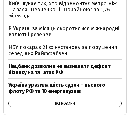
Київ шукає тих, хто відремонтує метро між
"Тараса Шевченко" і "Почайною" за 1,76
мільярда
В Україні за місяць скоротилися міжнародні
валютні резерви
НБУ покарав 21 фінустанову за порушення,
серед них Райффайзен
Нацбанк дозволив не визнавати дефолт
бізнесу на тлі атак РФ
Україна уразила шість суден тіньового
флоту РФ та 10 енерговузлів
ВСІ НОВИНИ