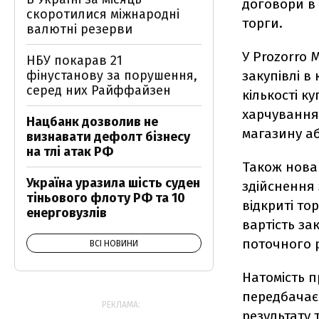
договори в 
скоротилися міжнародні
торги.
валютні резерви
У Prozorro
НБУ покарав 21
фінустанову за порушення,
закупівлі в
серед них Райффайзен
кількості к
харчування
Нацбанк дозволив не
магазину а
визнавати дефолт бізнесу
на тлі атак РФ
Також нова
Україна уразила шість суден
здійснення 
тіньового флоту РФ та 10
відкриті то
енерговузлів
вартість за
поточного р
ВСІ НОВИНИ
Натомість 
передбачає
РЕКЛАМА:
результату 