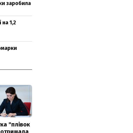
ьки заробила
на 1,2
ярмарки
ка "плівок
 отримала