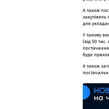
А також по
закупівель 
для уклада
У такому ви
(від 50 тис.
постачання
буде прихо
А також зат
постачальни