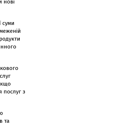
и нові
ї суми
бмеженій
продукти
онного
зкового
ослуг
якщо
я послуг з
ою
в та