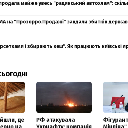
продала майже увесь "радянський автохлам": скіл
МА на "Прозорро.Продажі" завдали збитків державі 
арсетками і збирають кеш". Як працюють київські 
СЬОГОДНІ
айшли, де
РФ атакувала
Фігурант
зерно на
Укрнафту: компанія
Міндіча"