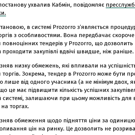
постанову ухвалив Кабмін, повідомляє
пресслужб
ки.
становою, в системі Prozorro з’являється процеду
оргів з особливостями. Вона передбачає скороче
повноцінних тендерів у Prozorro, що дозволить
проходити закупівлі вдвічі швидше, ніж раніше.
зняв низку обмежень, які впливали на успішніст
торгів. Зокрема, тендер в Prozorro може бути п
 лише від одного учасника (а не мінімум двох, я
 що це має підвищити кількість успішних закупіве
 системі, залишаючи при цьому можливість для 
 на торгах.
зняв обмеження щодо підняття ціни за одиницю 
коливання цін на ринку. Це дозволить не розрив