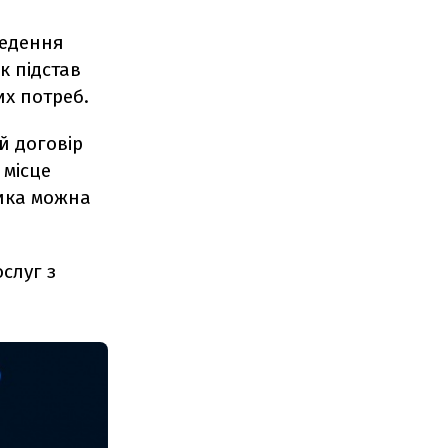
ведення
к підстав
х потреб.
й договір
 місце
ика можна
слуг з