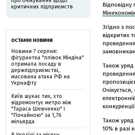
про очікування щодо
Відповідну 
критичних підприємств
Мінекономі
Згідно з по
відкритих т
ОСТАННІ НОВИНИ
проведення 
Новини 7 серпня:
замовникам 
фігурантка "плівок Міндіча"
отримала посаду в
Також уряд 
держпідприємстві,
проведення 
масована атака РФ на
пропозицією
Укрнафту
Очікується,
Київ шукає тих, хто
електронній
відремонтує метро між
конкуренції
"Тараса Шевченко" і
"Почайною" за 1,76
Також уряд 
мільярда
10% в разі 
В Україні за місяць