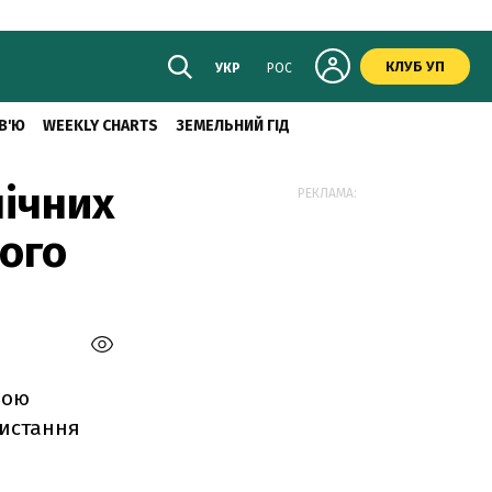
КЛУБ УП
УКР
РОС
В'Ю
WEEKLY CHARTS
ЗЕМЕЛЬНИЙ ГІД
лічних
РЕКЛАМА:
вого
вою
ристання