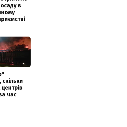
посаду в
чному
приємстві
р"
, скільки
 центрів
за час