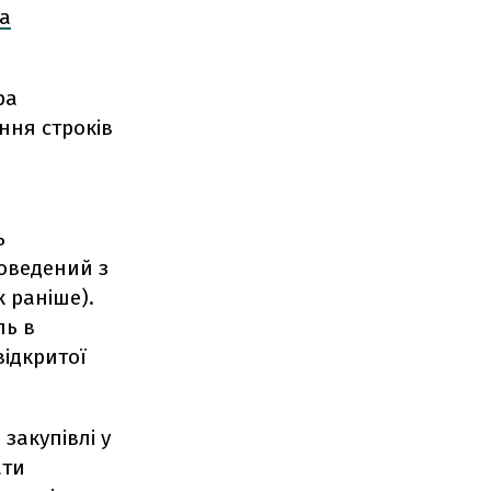
а
ра
ння строків
ь
роведений з
к раніше).
ль в
відкритої
закупівлі у
ати