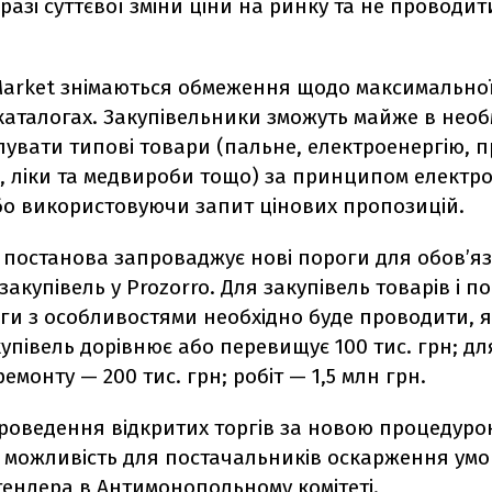
разі суттєвої зміни ціни на ринку та не проводит
 Market знімаються обмеження щодо максимально
 каталогах. Закупівельники зможуть майже в нео
упувати типові товари (пальне, електроенергію, 
, ліки та медвироби тощо) за принципом електр
бо використовуючи запит цінових пропозицій.
 постанова запроваджує нові пороги для обов’я
закупівель у Prozorro. Для закупівель товарів і п
рги з особливостями необхідно буде проводити, 
купівель дорівнює або перевищує 100 тис. грн; дл
емонту — 200 тис. грн; робіт — 1,5 млн грн.
проведення відкритих торгів за новою процедур
 можливість для постачальників оскарження умо
тендера в Антимонопольному комітеті.