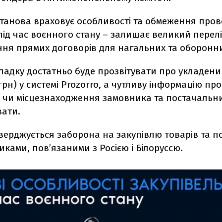
станова враховує особливості та обмеження про
під час воєнного стану – залишає великий перелі
ння прямих договорів для нагальних та оборонни
падку достатньо буде прозвітувати про укладени
 грн) у системі Prozorro, а чутливу інформацію про
 чи місцезнаходження замовника та постачальн
вати.
верджується заборона на закупівлю товарів та по
ками, пов’язаними з Росією і Білоруссю.