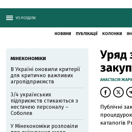
УСІ РОЗДІЛИ
НОВИНИ
ПУБЛІКАЦІЇ
КОЛОНКИ
ІН
Уряд 
МІНЕКОНОМІКИ
закуп
В Україні оновили критерії
для критично важливих
АНАСТАСІЯ ЖА
агропідприємств
3/4 українських
підприємств стикаються з
Публічні за
нестачею персоналу –
Соболев
процедурою
каталогів P
У Мінекономіки розповіли