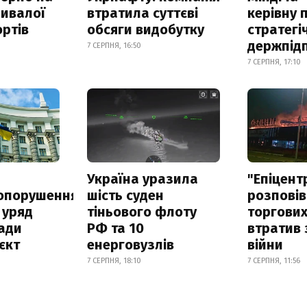
ривалої
втратила суттєві
керівну 
ртів
обсяги видобутку
стратегі
держпід
7 СЕРПНЯ, 16:50
7 СЕРПНЯ, 17:10
а
Україна уразила
"Епіцент
опорушення
шість суден
розповів
 уряд
тіньового флоту
торгових
ади
РФ та 10
втратив 
єкт
енерговузлів
війни
7 СЕРПНЯ, 18:10
7 СЕРПНЯ, 11:56