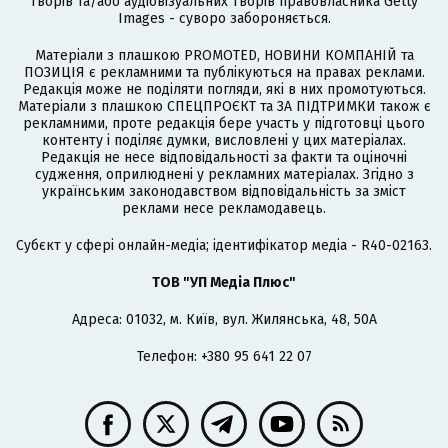
творів та/або аудіовізуальних творів правовласника Getty
Images - суворо забороняється.
Матеріали з плашкою PROMOTED, НОВИНИ КОМПАНІЙ та
ПОЗИЦІЯ є рекламними та публікуються на правах реклами.
Редакція може не поділяти погляди, які в них промотуються.
Матеріали з плашкою СПЕЦПРОЄКТ та ЗА ПІДТРИМКИ також є
рекламними, проте редакція бере участь у підготовці цього
контенту і поділяє думки, висловлені у цих матеріалах.
Редакція не несе відповідальності за факти та оціночні
судження, оприлюднені у рекламних матеріалах. Згідно з
українським законодавством відповідальність за зміст
реклами несе рекламодавець.
Cубєкт у сфері онлайн-медіа; ідентифікатор медіа - R40-02163.
ТОВ "УП Медіа Плюс"
Адреса: 01032, м. Київ, вул. Жилянська, 48, 50А
Телефон: +380 95 641 22 07