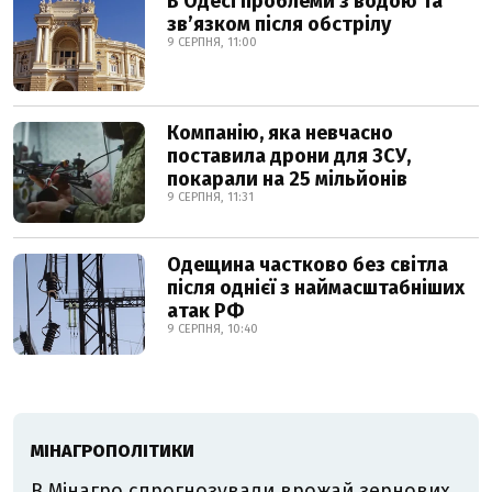
В Одесі проблеми з водою та
звʼязком після обстрілу
9 СЕРПНЯ, 11:00
Компанію, яка невчасно
поставила дрони для ЗСУ,
покарали на 25 мільйонів
9 СЕРПНЯ, 11:31
Одещина частково без світла
після однієї з наймасштабніших
атак РФ
9 СЕРПНЯ, 10:40
МІНАГРОПОЛІТИКИ
В Мінагро спрогнозували врожай зернових