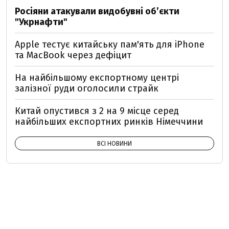
Росіяни атакували видобувні обʼєкти
"Укрнафти"
Apple тестує китайську пам'ять для iPhone
та MacBook через дефіцит
На найбільшому експортному центрі
залізної руди оголосили страйк
Китай опустився з 2 на 9 місце серед
найбільших експортних ринків Німеччини
ВСІ НОВИНИ