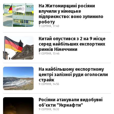
На Житомирщині росіяни
влучили у німецьке
підприємство: воно зупинило
роботу
9 СЕРПНЯ, 17:40
Китай опустився з 2 на 9 місце
серед найбільших експортних
ринків Німеччини
9 СЕРПНЯ, 13:46
На найбільшому експортному
центрі залізної руди оголосили
страйк
9 СЕРПНЯ, 14:56
Росіяни атакували видобувні
обʼєкти "Укрнафти"
9 СЕРПНЯ, 16:32