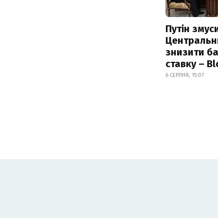
Путін змус
Центральн
знизити б
ставку – B
6 СЕРПНЯ, 15:07