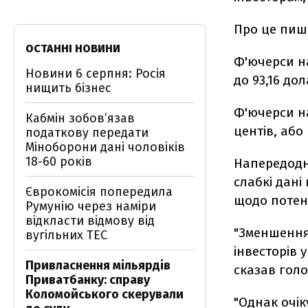
Про це пи
ОСТАННІ НОВИНИ
Ф'ючерси н
Новини 6 серпня: Росія
до 93,16 до
нищить бізнес
Ф'ючерси на
Кабмін зобовʼязав
центів, або 
податкову передати
Міноборони дані чоловіків
18-60 років
Напередодні
слабкі дан
Єврокомісія попередила
щодо потенц
Румунію через наміри
відкласти відмову від
"Зменшення
вугільних ТЕС
інвесторів 
Привласнення мільярдів
сказав голо
Приватбанку: справу
Коломойського скерували
"Однак очік