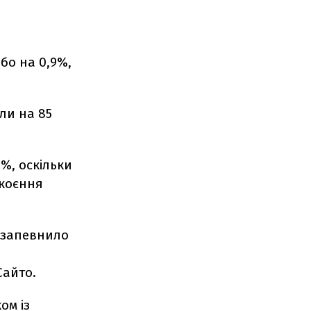
бо на 0,9%,
ли на 85
%, оскільки
окоєння
 запевнило
-
Сайто.
ом із