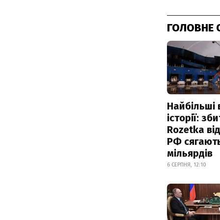
ГОЛОВНЕ 
Найбільші 
історії: зб
Rozetka від
РФ сягают
мільярдів
6 СЕРПНЯ, 12:10