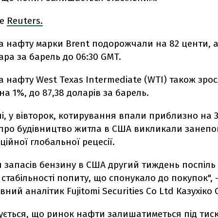
ше
Reuters.
а нафту марки Brent подорожчали на 82 центи, а
лара за барель до 06:30 GMT.
 нафту West Texas Intermediate (WTI) також зрос
на 1%, до 87,38 доларів за барель.
, у вівторок, котирування впали приблизно на 3
і про будівництво житла в США викликали занеп
ійної глобальної рецесії.
 запасів бензину в США другий тиждень поспіль
у стабільності попиту, що спонукало до покупок", 
вний аналітик Fujitomi Securities Co Ltd Казухіко 
ується, що ринок нафти залишатиметься під тиск