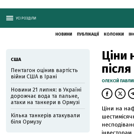
УСІ РОЗДІЛИ
НОВИНИ
ПУБЛІКАЦІЇ
КОЛОНКИ
ІН
Ціни 
США
після
Пентагон оцінив вартість
війни США в Ірані
ОЛЕКСІЙ ПАВЛ
Новини 21 липня: в Україні
дорожчає вода та пальне,
атаки на танкери в Ормузі
Ціни на наф
Кілька танкерів атакували
шестимісячн
біля Ормузу
несподіван
інвесторам,