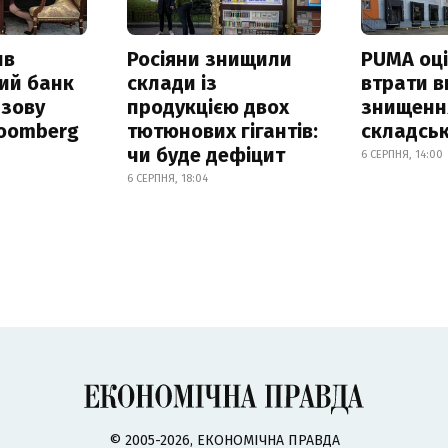
ив
Росіяни знищили
PUMA оц
ий банк
склади із
втрати в
азову
продукцією двох
знищення
loomberg
тютюнових гігантів:
складськ
чи буде дефіцит
6 СЕРПНЯ, 14:00
6 СЕРПНЯ, 18:04
© 2005-2026, ЕКОНОМІЧНА ПРАВДА