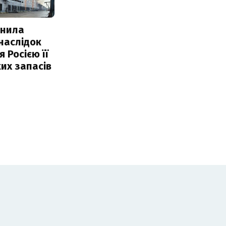
інила
наслідок
 Росією її
их запасів