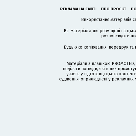
РЕКЛАМА НА САЙТІ
ПРО ПРОЄКТ
ПО
Використання матеріалів с
Всі матеріали, які розміщені на цьо
розповсюдженню в
Будь-яке копіювання, передрук та 
Матеріали з плашкою PROMOTED, 
поділяти погляди, які в них промо
участь у підготовці цього контенту
судження, оприлюднені у рекламних м