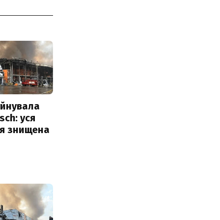
уйнувала
sch: уся
ія знищена