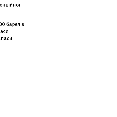
енційної
00 барелів
паси
апаси