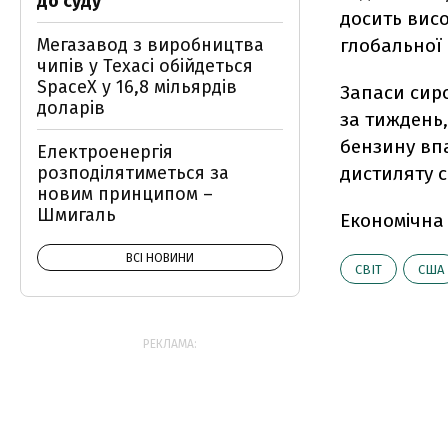
до суду
досить вис
Мегазавод з виробництва
глобальної р
чипів у Техасі обійдеться
SpaceX у 16,8 мільярдів
Запаси сир
доларів
за тиждень,
бензину впа
Електроенергія
розподілятиметься за
дистиляту с
новим принципом –
Шмигаль
Економічна
ВСІ НОВИНИ
СВІТ
США
РЕКЛАМА: