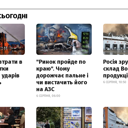
СЬОГОДНІ
втрати в
"Ринок пройде по
Росія зр
итки
краю". Чому
склад Bo
 ударів
дорожчає пальне і
продукц
ь
чи вистачить його
6 СЕРПНЯ, 10:50
на АЗС
6 СЕРПНЯ, 06:00