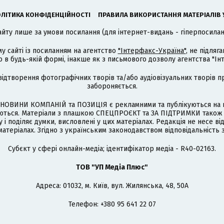
ЛІТИКА КОНФІДЕНЦІЙНОСТІ
ПРАВИЛА ВИКОРИСТАННЯ МАТЕРІАЛІВ 
айту лише за умови посилання (для інтернет-видань - гіперпосиланн
му сайті із посиланням на агентство
"Інтерфакс-Україна"
, не підля
 будь-якій формі, інакше як з письмового дозволу агентства "Ін
відтворення фотографічних творів та/або аудіовізуальних творів п
забороняється.
НОВИНИ КОМПАНІЙ та ПОЗИЦІЯ є рекламними та публікуються на п
туються. Матеріали з плашкою СПЕЦПРОЄКТ та ЗА ПІДТРИМКИ також
 і поділяє думки, висловлені у цих матеріалах. Редакція не несе ві
атеріалах. Згідно з українським законодавством відповідальність 
Cубєкт у сфері онлайн-медіа; ідентифікатор медіа - R40-02163.
ТОВ "УП Медіа Плюс"
Адреса: 01032, м. Київ, вул. Жилянська, 48, 50А
Телефон: +380 95 641 22 07