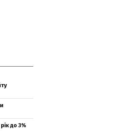
йту
ви
 рік до 3%