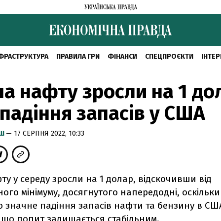
ФРАСТРУКТУРА
ПРАВИЛА ГРИ
ФІНАНСИ
СПЕЦПРОЄКТИ
ІНТЕР
на нафту зросли на 1 до
 падіння запасів у США
ИШ
— 17 СЕРПНЯ 2022, 10:33
ту у середу зросли на 1 долар, відскочивши від
ого мінімуму, досягнутого напередодні, оскільки
о значне падіння запасів нафти та бензину в СШ
 що попит залишається стабільним.