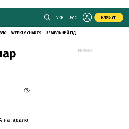
КЛУБ УП
УКР
РОС
В'Ю
WEEKLY CHARTS
ЗЕМЕЛЬНИЙ ГІД
лар
РЕКЛАМА:
А нагадало