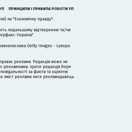
УП
ПРИНЦИПИ І ПРАВИЛА РОБОТИ УП
я) на "Економічну правду".
гають подальшому відтворенню та/чи
терфакс-Україна".
равовласника Getty Images - суворо
равах реклами. Редакція може не
 є рекламними, проте редакція бере
дповідальності за факти та оціночні
за зміст реклами несе рекламодавець.