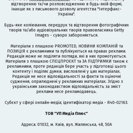
відтворенню та/чи розповсюдженню в будь-якій формі,
інакше як з письмового дозволу агентства "Інтерфакс-
Україна".
Будь-яке копіювання, передрук та відтворення фотографічних
творів та/або аудіовізуальних творів правовласника Getty
Images - суворо забороняється.
Матеріали з плашкою PROMOTED, НОВИНИ КОМПАНІЙ та
ПОЗИЦІЯ є рекламними та публікуються на правах реклами.
Редакція може не поділяти погляди, які в них промотуються.
Матеріали з плашкою СПЕЦПРОЄКТ та ЗА ПІДТРИМКИ також є
рекламними, проте редакція бере участь у підготовці цього
контенту і поділяє думки, висловлені у цих матеріалах.
Редакція не несе відповідальності за факти та оціночні
судження, оприлюднені у рекламних матеріалах. Згідно з
українським законодавством відповідальність за зміст
реклами несе рекламодавець.
Cубєкт у сфері онлайн-медіа; ідентифікатор медіа - R40-02163.
ТОВ "УП Медіа Плюс"
Адреса: 01032, м. Київ, вул. Жилянська, 48, 50А