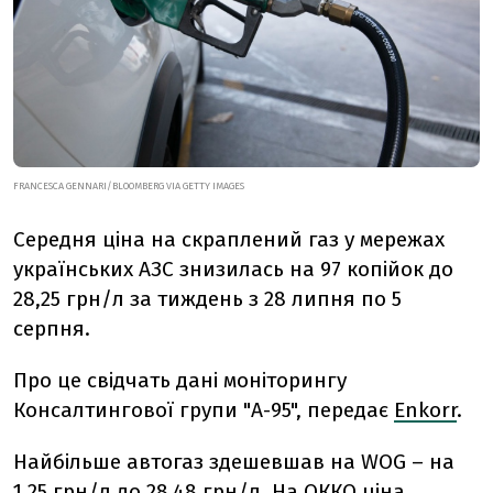
FRANCESCA GENNARI/BLOOMBERG VIA GETTY IMAGES
Середня ціна на скраплений газ у мережах
українських АЗС знизилась на 97 копійок до
28,25 грн/л за тиждень з 28 липня по 5
серпня.
Про це свідчать дані моніторингу
Консалтингової групи "А-95", передає
Enkorr
.
Найбільше автогаз здешевшав на WOG – на
1,25 грн/л до 28,48 грн/л. На ОККО ціна