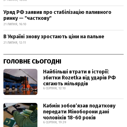
Уряд РФ заявив про стабілізацію паливного
ринку — "часткову"
21 ЛИПНЯ, 16:10
В Україні знову зростають ціни на пальне
21 ЛИПНЯ, 12:11
ГОЛОВНЕ СЬОГОДНІ
Найбільші втрати в історії:
збитки Rozetka від ударів РФ
сягають мільярдів
6 СЕРПНЯ, 12:10
Кабмін зобовʼязав податкову
передати Міноборони дані
чоловіків 18-60 років
6 СЕРПНЯ, 19:39