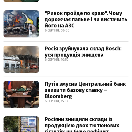
"Ринок пройде по краю". Чому
дорожчає пальне і чи вистачить
його на АЗС
6 СЕРПНЯ, 06:00
Росія зруйнувала склад Bosch:
уся продукція знищена
6 СЕРПНЯ, 10:50
Путін змусив Центральний банк
знизити базову ставку –
Bloomberg
6 СЕРПНЯ, 15:07
Росіяни знищили склади із
продукцією двох тютюнових
гігантів: чи буде дефіцит