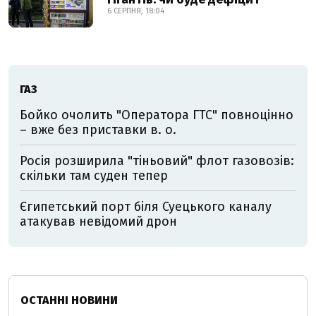
6 СЕРПНЯ, 18:04
ГАЗ
Бойко очолить "Оператора ГТС" повноцінно
– вже без приставки в. о.
Росія розширила "тіньовий" флот газовозів:
скільки там суден тепер
Єгипетський порт біля Суецького каналу
атакував невідомий дрон
ОСТАННІ НОВИНИ