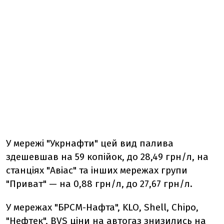
У мережі "Укрнафти" цей вид палива
здешевшав на 59 копійок, до 28,49 грн/л, на
станціях "Авіас" та інших мережах групи
"Приват" — на 0,88 грн/л, до 27,67 грн/л.
У мережах "БРСМ-Нафта", KLO, Shell, Chipo,
"Нефтек", BVS ціни на автогаз знизились на