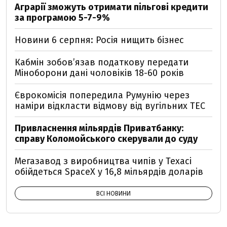
Аграрії зможуть отримати пільгові кредити
за програмою 5-7-9%
Новини 6 серпня: Росія нищить бізнес
Кабмін зобовʼязав податкову передати
Міноборони дані чоловіків 18-60 років
Єврокомісія попередила Румунію через
наміри відкласти відмову від вугільних ТЕС
Привласнення мільярдів Приватбанку:
справу Коломойського скерували до суду
Мегазавод з виробництва чипів у Техасі
обійдеться SpaceX у 16,8 мільярдів доларів
ВСІ НОВИНИ