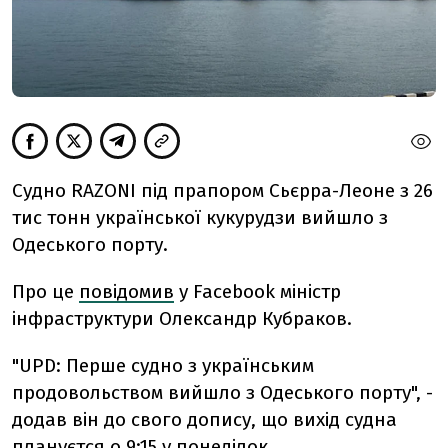
Cудно RAZONI під прапором Сьєрра-Леоне з 26
тис тонн української кукурудзи вийшло з
Одеського порту.
Про це
повідомив
у Facebook міністр
інфраструктури Олександр Кубраков.
"
UPD: Перше судно з українським
продовольством вийшло з Одеського порту", -
додав він до свого допису, що вихід судна
плануєтся о 9:15 у понеділок.