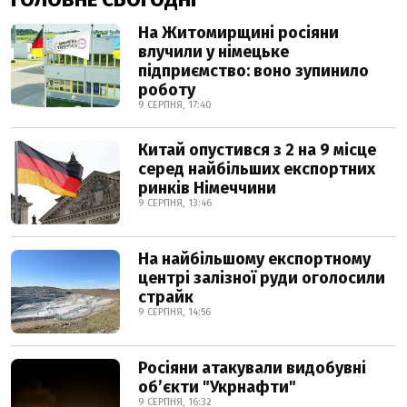
На Житомирщині росіяни
влучили у німецьке
підприємство: воно зупинило
роботу
9 СЕРПНЯ, 17:40
Китай опустився з 2 на 9 місце
серед найбільших експортних
ринків Німеччини
9 СЕРПНЯ, 13:46
На найбільшому експортному
центрі залізної руди оголосили
страйк
9 СЕРПНЯ, 14:56
Росіяни атакували видобувні
обʼєкти "Укрнафти"
9 СЕРПНЯ, 16:32