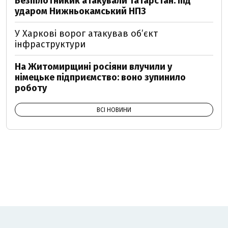
Безпілотникик атакували Татарстан: під
ударом Нижньокамський НПЗ
У Харкові ворог атакував обʼєкт
інфраструктури
На Житомирщині росіяни влучили у
німецьке підприємство: воно зупинило
роботу
ВСІ НОВИНИ