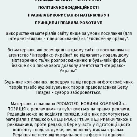
ПОЛІТИКА КОНФІДЕНЦІЙНОСТІ
ПРАВИЛА ВИКОРИСТАННЯ МАТЕРІАЛІВ УП
ПРИНЦИПИ І ПРАВИЛА РОБОТИ УП
Використання матеріалів сайту лише за умови посилання (для
інтернет-видань - гіперпосилання) на "Економічну правду".
Всі матеріали, які розміщені на цьому сайті із посиланням на
агентство
"Інтерфакс-Україна"
, не підлягають подальшому
відтворенню та/чи розповсюдженню в будь-якій формі,
інакше як з письмового дозволу агентства "Інтерфакс-
Україна".
Будь-яке копіювання, передрук та відтворення фотографічних
творів та/або аудіовізуальних творів правовласника Getty
Images - суворо забороняється.
Матеріали з плашкою PROMOTED, НОВИНИ КОМПАНІЙ та
ПОЗИЦІЯ є рекламними та публікуються на правах реклами.
Редакція може не поділяти погляди, які в них промотуються.
Матеріали з плашкою СПЕЦПРОЄКТ та ЗА ПІДТРИМКИ також є
рекламними, проте редакція бере участь у підготовці цього
контенту і поділяє думки, висловлені у цих матеріалах.
Редакція не несе відповідальності за факти та оціночні