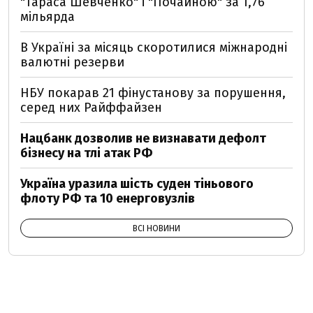
"Тараса Шевченко" і "Почайною" за 1,76
мільярда
В Україні за місяць скоротилися міжнародні
валютні резерви
НБУ покарав 21 фінустанову за порушення,
серед них Райффайзен
Нацбанк дозволив не визнавати дефолт
бізнесу на тлі атак РФ
Україна уразила шість суден тіньового
флоту РФ та 10 енерговузлів
ВСІ НОВИНИ