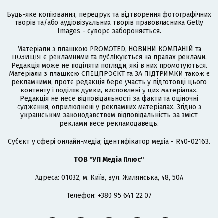
Будь-яке копіювання, передрук та відтворення фотографічних
творів та/або аудіовізуальних творів правовласника Getty
Images - суворо забороняється.
Матеріали з плашкою PROMOTED, НОВИНИ КОМПАНІЙ та
ПОЗИЦІЯ є рекламними та публікуються на правах реклами.
Редакція може не поділяти погляди, які в них промотуються.
Матеріали з плашкою СПЕЦПРОЄКТ та ЗА ПІДТРИМКИ також є
рекламними, проте редакція бере участь у підготовці цього
контенту і поділяє думки, висловлені у цих матеріалах.
Редакція не несе відповідальності за факти та оціночні
судження, оприлюднені у рекламних матеріалах. Згідно з
українським законодавством відповідальність за зміст
реклами несе рекламодавець.
Cубєкт у сфері онлайн-медіа; ідентифікатор медіа - R40-02163.
ТОВ "УП Медіа Плюс"
Адреса: 01032, м. Київ, вул. Жилянська, 48, 50А
Телефон: +380 95 641 22 07