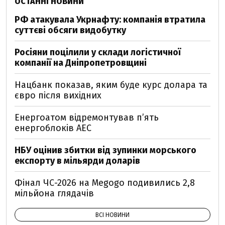
ОСТАННІ НОВИНИ
РФ атакувала Укрнафту: компанія втратила
суттєві обсяги видобутку
Росіяни поцілили у склади логістичної
компанії на Дніпропетровщині
Нацбанк показав, яким буде курс долара та
євро після вихідних
Енергоатом відремонтував п’ять
енергоблоків АЕС
НБУ оцінив збитки від зупинки морського
експорту в мільярди доларів
Фінал ЧС-2026 на Megogo подивились 2,8
мільйона глядачів
ВСІ НОВИНИ