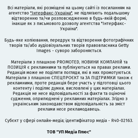
Всі матеріали, які розміщені на цьому сайті із посиланням на
агентство
"Інтерфакс-Україна"
, не підлягають подальшому
відтворенню та/чи розповсюдженню в будь-якій формі,
інакше як з письмового дозволу агентства "Інтерфакс-
Україна".
Будь-яке копіювання, передрук та відтворення фотографічних
творів та/або аудіовізуальних творів правовласника Getty
Images - суворо забороняється.
Матеріали з плашкою PROMOTED, НОВИНИ КОМПАНІЙ та
ПОЗИЦІЯ є рекламними та публікуються на правах реклами.
Редакція може не поділяти погляди, які в них промотуються.
Матеріали з плашкою СПЕЦПРОЄКТ та ЗА ПІДТРИМКИ також є
рекламними, проте редакція бере участь у підготовці цього
контенту і поділяє думки, висловлені у цих матеріалах.
Редакція не несе відповідальності за факти та оціночні
судження, оприлюднені у рекламних матеріалах. Згідно з
українським законодавством відповідальність за зміст
реклами несе рекламодавець.
Cубєкт у сфері онлайн-медіа; ідентифікатор медіа - R40-02163.
ТОВ "УП Медіа Плюс"