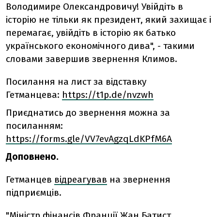
Володимире Олександровичу! Увійдіть в
історію не тільки як президент, який захищає і
перемагає, увійдіть в історію як батько
українського економічного дива", - такими
словами завершив звернення Климов.
Посилання на лист за відставку
Гетманцева:
https://t1p.de/nvzwh
Приєднатись до звернення можна за
посиланням:
https://forms.gle/VV7evAgzqLdKPfM6A
Доповнено.
Гетманцев
відреагував
на звернення
підприємців.
"Міністр фінансів Франції Жан Батист