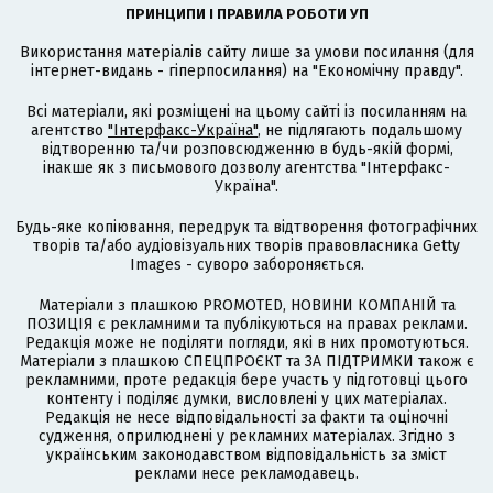
ПРИНЦИПИ І ПРАВИЛА РОБОТИ УП
Використання матеріалів сайту лише за умови посилання (для
інтернет-видань - гіперпосилання) на "Економічну правду".
Всі матеріали, які розміщені на цьому сайті із посиланням на
агентство
"Інтерфакс-Україна"
, не підлягають подальшому
відтворенню та/чи розповсюдженню в будь-якій формі,
інакше як з письмового дозволу агентства "Інтерфакс-
Україна".
Будь-яке копіювання, передрук та відтворення фотографічних
творів та/або аудіовізуальних творів правовласника Getty
Images - суворо забороняється.
Матеріали з плашкою PROMOTED, НОВИНИ КОМПАНІЙ та
ПОЗИЦІЯ є рекламними та публікуються на правах реклами.
Редакція може не поділяти погляди, які в них промотуються.
Матеріали з плашкою СПЕЦПРОЄКТ та ЗА ПІДТРИМКИ також є
рекламними, проте редакція бере участь у підготовці цього
контенту і поділяє думки, висловлені у цих матеріалах.
Редакція не несе відповідальності за факти та оціночні
судження, оприлюднені у рекламних матеріалах. Згідно з
українським законодавством відповідальність за зміст
реклами несе рекламодавець.