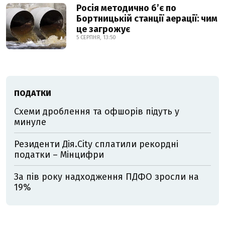
Росія методично б’є по
Бортницькій станції аерації: чим
це загрожує
5 СЕРПНЯ, 13:50
ПОДАТКИ
Схеми дроблення та офшорів підуть у
минуле
Резиденти Дія.City сплатили рекордні
податки – Мінцифри
За пів року надходження ПДФО зросли на
19%