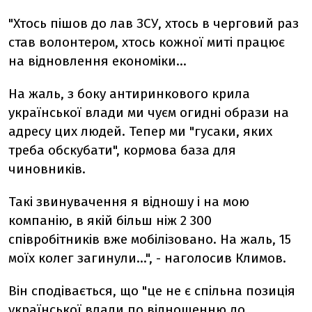
"Хтось пішов до лав ЗСУ, хтось в черговий раз
став волонтером, хтось кожної миті працює
на відновлення економіки...
На жаль, з боку антиринкового крила
української влади ми чуєм огидні образи на
адресу цих людей. Тепер ми "гусаки, яких
треба обскубати", кормова база для
чиновників.
Такі звинувачення я відношу і на мою
компанію, в якій більш ніж 2 300
співробітників вже мобілізовано. На жаль, 15
моїх колег загинули...", - наголосив Климов.
Він сподівається, що "це не є спільна позиція
української влади по відношенню до