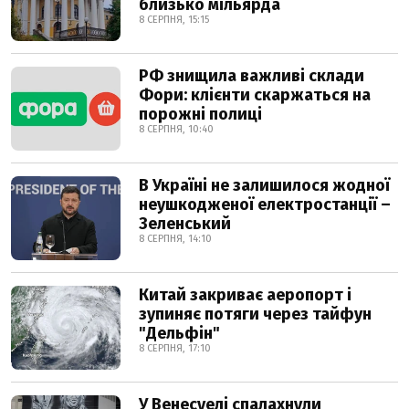
близько мільярда
8 СЕРПНЯ, 15:15
РФ знищила важливі склади
Фори: клієнти скаржаться на
порожні полиці
8 СЕРПНЯ, 10:40
В Україні не залишилося жодної
неушкодженої електростанції –
Зеленський
8 СЕРПНЯ, 14:10
Китай закриває аеропорт і
зупиняє потяги через тайфун
"Дельфін"
8 СЕРПНЯ, 17:10
У Венесуелі спалахнули