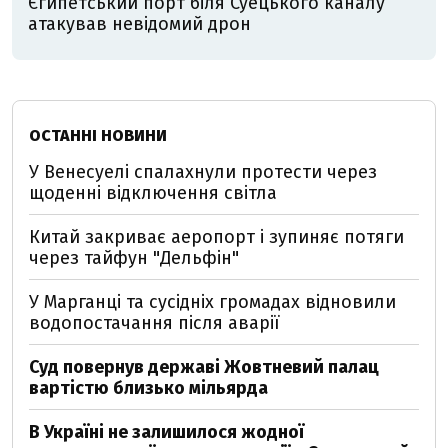
Єгипетський порт біля Суецького каналу
атакував невідомий дрон
ОСТАННІ НОВИНИ
У Венесуелі спалахнули протести через
щоденні відключення світла
Китай закриває аеропорт і зупиняє потяги
через тайфун "Дельфін"
У Марганці та сусідніх громадах відновили
водопостачання після аварії
Суд повернув державі Жовтневий палац
вартістю близько мільярда
В Україні не залишилося жодної