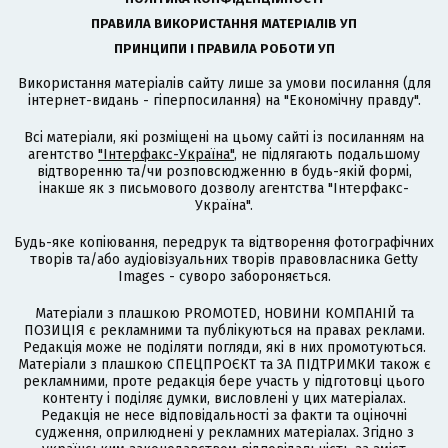
ПРАВИЛА ВИКОРИСТАННЯ МАТЕРІАЛІВ УП
ПРИНЦИПИ І ПРАВИЛА РОБОТИ УП
Використання матеріалів сайту лише за умови посилання (для
інтернет-видань - гіперпосилання) на "Економічну правду".
Всі матеріали, які розміщені на цьому сайті із посиланням на
агентство
"Інтерфакс-Україна"
, не підлягають подальшому
відтворенню та/чи розповсюдженню в будь-якій формі,
інакше як з письмового дозволу агентства "Інтерфакс-
Україна".
Будь-яке копіювання, передрук та відтворення фотографічних
творів та/або аудіовізуальних творів правовласника Getty
Images - суворо забороняється.
Матеріали з плашкою PROMOTED, НОВИНИ КОМПАНІЙ та
ПОЗИЦІЯ є рекламними та публікуються на правах реклами.
Редакція може не поділяти погляди, які в них промотуються.
Матеріали з плашкою СПЕЦПРОЄКТ та ЗА ПІДТРИМКИ також є
рекламними, проте редакція бере участь у підготовці цього
контенту і поділяє думки, висловлені у цих матеріалах.
Редакція не несе відповідальності за факти та оціночні
судження, оприлюднені у рекламних матеріалах. Згідно з