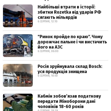
Найбільші втрати в історії:
збитки Rozetka від ударів РФ
сягають мільярдів
6 СЕРПНЯ, 12:10
"Ринок пройде по краю". Чому
дорожчає пальне і чи вистачить
його на АЗС
6 СЕРПНЯ, 06:00
Росія зруйнувала склад Bosch:
уся продукція знищена
6 СЕРПНЯ, 10:50
Кабмін зобовʼязав податкову
передати Міноборони дані
чоловіків 18-60 років
6 СЕРПНЯ, 19:39