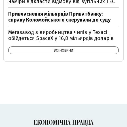
наміри відкласти відмову від вугільних ТЕС
Привласнення мільярдів Приватбанку:
справу Коломойського скерували до суду
Мегазавод з виробництва чипів у Техасі
обійдеться SpaceX у 16,8 мільярдів доларів
ВСІ НОВИНИ