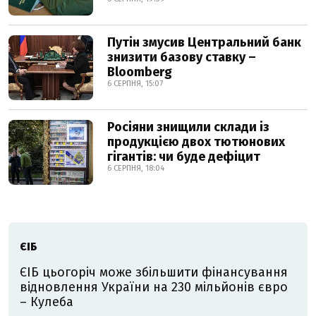
Путін змусив Центральний банк
знизити базову ставку –
Bloomberg
6 СЕРПНЯ, 15:07
Росіяни знищили склади із
продукцією двох тютюнових
гігантів: чи буде дефіцит
6 СЕРПНЯ, 18:04
ЄІБ
ЄІБ цьогоріч може збільшити фінансування
відновлення України на 230 мільйонів євро
– Кулеба