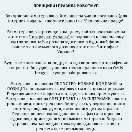
ПРИНЦИПИ І ПРАВИЛА РОБОТИ УП
Використання матеріалів сайту лише за умови посилання (для
інтернет-видань - гіперпосилання) на "Економічну правду".
Всі матеріали, які розміщені на цьому сайті із посиланням на
агентство
"Інтерфакс-Україна"
, не підлягають подальшому
відтворенню та/чи розповсюдженню в будь-якій формі,
інакше як з письмового дозволу агентства "Інтерфакс-
Україна".
Будь-яке копіювання, передрук та відтворення фотографічних
творів та/або аудіовізуальних творів правовласника Getty
Images - суворо забороняється.
Матеріали з плашкою PROMOTED, НОВИНИ КОМПАНІЙ та
ПОЗИЦІЯ є рекламними та публікуються на правах реклами.
Редакція може не поділяти погляди, які в них промотуються.
Матеріали з плашкою СПЕЦПРОЄКТ та ЗА ПІДТРИМКИ також є
рекламними, проте редакція бере участь у підготовці цього
контенту і поділяє думки, висловлені у цих матеріалах.
Редакція не несе відповідальності за факти та оціночні
судження, оприлюднені у рекламних матеріалах. Згідно з
українським законодавством відповідальність за зміст
реклами несе рекламодавець.