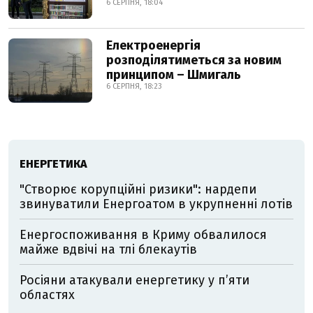
6 СЕРПНЯ, 18:04
Електроенергія
розподілятиметься за новим
принципом – Шмигаль
6 СЕРПНЯ, 18:23
ЕНЕРГЕТИКА
"Створює корупційні ризики": нардепи
звинуватили Енергоатом в укрупненні лотів
Енергоспоживання в Криму обвалилося
майже вдвічі на тлі блекаутів
Росіяни атакували енергетику у пʼяти
областях