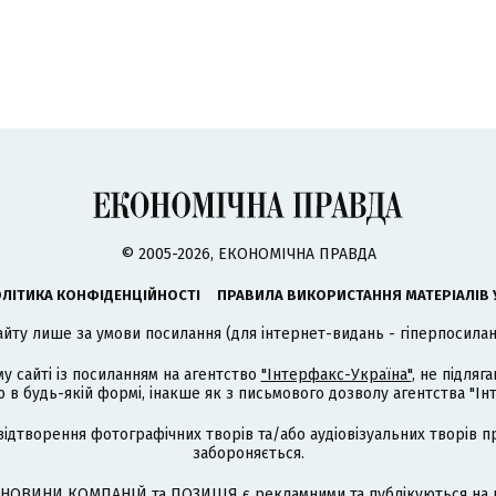
© 2005-2026, ЕКОНОМІЧНА ПРАВДА
ЛІТИКА КОНФІДЕНЦІЙНОСТІ
ПРАВИЛА ВИКОРИСТАННЯ МАТЕРІАЛІВ 
айту лише за умови посилання (для інтернет-видань - гіперпосиланн
му сайті із посиланням на агентство
"Інтерфакс-Україна"
, не підля
 будь-якій формі, інакше як з письмового дозволу агентства "Ін
відтворення фотографічних творів та/або аудіовізуальних творів п
забороняється.
НОВИНИ КОМПАНІЙ та ПОЗИЦІЯ є рекламними та публікуються на п