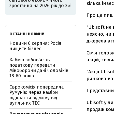
світового економічного
кілька інве
зростання на 2026 рік до 3%
Про це пи
"Ubisoft не
неясно, чи 
ОСТАННІ НОВИНИ
джерела аг
Новини 6 серпня: Росія
нищить бізнес
Сім'я голов
акцій, свідч
Кабмін зобовʼязав
податкову передати
Міноборони дані чоловіків
"Акції Ubiso
18-60 років
ринкова вар
Єврокомісія попередила
Представник
Румунію через наміри
відкласти відмову від
Ubisoft у л
вугільних ТЕС
продаж комп