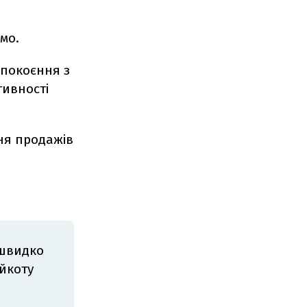
ймо.
епокоєння з
тивності
я продажів
 швидко
ойкоту