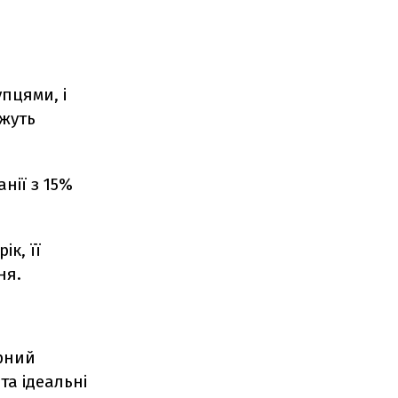
пцями, і
ажуть
нії з 15%
ік, її
ня.
ірний
та ідеальні