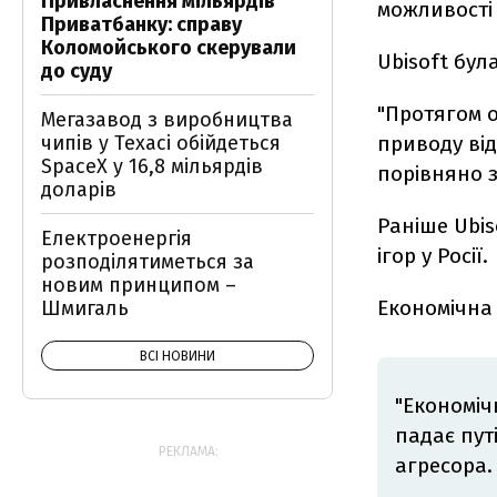
Привласнення мільярдів
можливості 
Приватбанку: справу
Коломойського скерували
Ubisoft була
до суду
"Протягом о
Мегазавод з виробництва
чипів у Техасі обійдеться
приводу від
SpaceX у 16,8 мільярдів
порівняно з
доларів
Раніше Ubis
Електроенергія
ігор у Росії.
розподілятиметься за
новим принципом –
Економічна
Шмигаль
ВСІ НОВИНИ
"Економіч
падає пут
РЕКЛАМА:
агресора