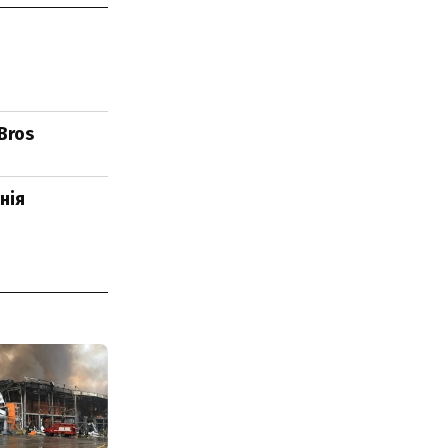
Bros
нія