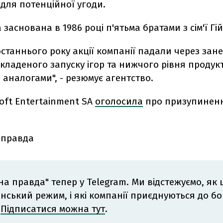
для потенційної угоди.
 заснована в 1986 році п'ятьма братами з сім'ї Гі
станнього року акції компанії падали через зан
кладеного запуску ігор та нижчого рівня продук
 аналогами", - резюмує агентство.
oft Entertainment SA
оголосила
про призупиненн
 правда
на правда" тепер у Telegram. Ми відстежуємо, як
інський режим, і які компанії приєднуються до б
.
Підписатися можна тут
.