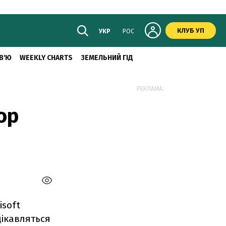
КЛУБ УП
УКР
РОС
В'Ю
WEEKLY CHARTS
ЗЕМЕЛЬНИЙ ГІД
РЕКЛАМА:
ор
І
isoft
 цікавляться