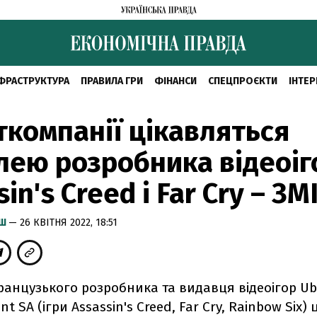
ФРАСТРУКТУРА
ПРАВИЛА ГРИ
ФІНАНСИ
СПЕЦПРОЄКТИ
ІНТЕР
ткомпанії цікавляться
лею розробника відеоіг
in's Creed і Far Cry – ЗМ
ИШ
— 26 КВІТНЯ 2022, 18:51
анцузького розробника та видавця відеоігор Ub
t SA (ігри Assassin's Creed, Far Cry, Rainbow Six)