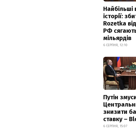
Найбільші 
історії: зб
Rozetka від
РФ сягают
мільярдів
6 СЕРПНЯ, 12:10
Путін змус
Центральн
знизити б
ставку – B
6 СЕРПНЯ, 15:07