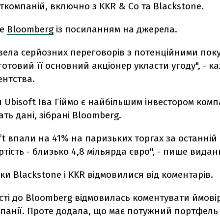
сткомпаній, включно з KKR & Co та Blackstone.
ше
Bloomberg
із посиланням на джерела.
 вела серйозних переговорів з потенційними поку
готовий її основний акціонер укласти угоду", - к
ентства.
и Ubisoft Іва Гіймо є найбільшим інвестором компа
ать дані, зібрані Bloomberg.
ft впали на 41% на паризьких торгах за останній р
тість - близько 4,8 мільярда євро", - пише видан
и Blackstone і KKR відмовилися від коментарів.
исті до Bloomberg відмовилась коментувати ймов
анії. Проте додала, що має потужний портфель 