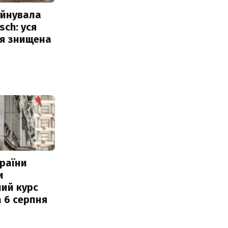
уйнувала
sch: уся
ія знищена
раїни
и
ий курс
 6 серпня