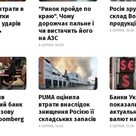
втрати в
"Ринок пройде по
Росія зр
итки
краю". Чому
склад Bo
 ударів
дорожчає пальне і
продукц
ь
чи вистачить його
6 СЕРПНЯ, 10:50
на АЗС
6 СЕРПНЯ, 06:00
ив
PUMA оцінила
Банки Ук
ий банк
втрати внаслідок
показал
азову
знищення Росією її
актуальн
loomberg
складських запасів
валют на
6 СЕРПНЯ, 14:00
6 СЕРПНЯ, 11:20