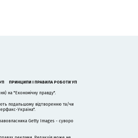
УП
ПРИНЦИПИ І ПРАВИЛА РОБОТИ УП
я) на "Економічну правду".
гають подальшому відтворенню та/чи
терфакс-Україна".
равовласника Getty Images - суворо
равах реклами. Редакція може не