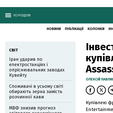
УСІ РОЗДІЛИ
НОВИНИ
ПУБЛІКАЦІЇ
КОЛОНКИ
ІН
Інвес
СВІТ
купів
Іран ударив по
електростанціях і
Assass
опріснювальних заводах
Кувейту
ОЛЕКСІЙ ПАВЛ
Споживачі в усьому світі
обирають зерна замість
розчинної кави
Купівлею фр
МВФ знизив прогноз
Entertainmen