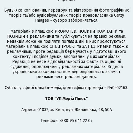
Будь-яке копіювання, передрук та відтворення фотографічних
творів та/або аудіовізуальних творів правовласника Getty
Images - суворо забороняється.
Матеріали з плашкою PROMOTED, НОВИНИ КОМПАНІЙ та
ПОЗИЦІЯ є рекламними та публікуються на правах реклами.
Редакція може не поділяти погляди, які в них промотуються.
Матеріали з плашкою СПЕЦПРОЄКТ та ЗА ПІДТРИМКИ також є
рекламними, проте редакція бере участь у підготовці цього
контенту і поділяє думки, висловлені у цих матеріалах.
Редакція не несе відповідальності за факти та оціночні
судження, оприлюднені у рекламних матеріалах. Згідно з
українським законодавством відповідальність за зміст
реклами несе рекламодавець.
Cубєкт у сфері онлайн-медіа; ідентифікатор медіа - R40-02163.
ТОВ "УП Медіа Плюс"
Адреса: 01032, м. Київ, вул. Жилянська, 48, 50А
Телефон: +380 95 641 22 07