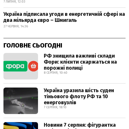
7 ЛИПНЯ, 12:03
Україна підписала угоди в енергетичній сфері на
два мільярда євро – Шмигаль
27 ЧЕРВНЯ, 14:36
ГОЛОВНЕ СЬОГОДНІ
РФ знищила важливі склади
Фори: клієнти скаржаться на
порожні полиці
8 СЕРПНЯ, 10:40
Україна уразила шість суден
тіньового флоту РФ та 10
енерговузлів
7 СЕРПНЯ, 18:10
Новини 7 серпня: фігурантка