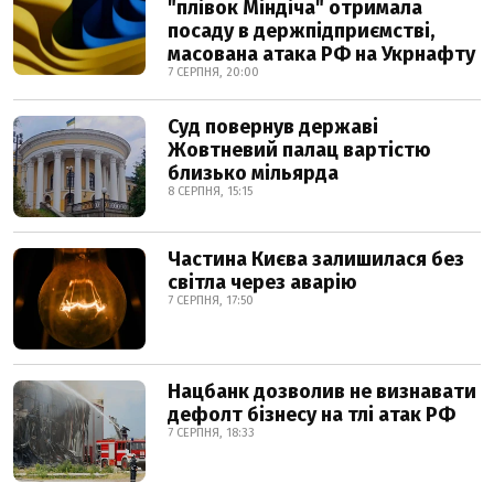
"плівок Міндіча" отримала
посаду в держпідприємстві,
масована атака РФ на Укрнафту
7 СЕРПНЯ, 20:00
Суд повернув державі
Жовтневий палац вартістю
близько мільярда
8 СЕРПНЯ, 15:15
Частина Києва залишилася без
світла через аварію
7 СЕРПНЯ, 17:50
Нацбанк дозволив не визнавати
дефолт бізнесу на тлі атак РФ
7 СЕРПНЯ, 18:33