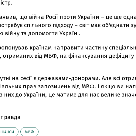
істр.
явив, що війна Росії проти України – це ще одна
потребує спільного підходу – світ має об'єднати 
 війну та допомогти Україні.
пропонував країнам направити частину спеціаль
, отриманих від МВФ, на фінансування дефіциту
сутні на сесії є державами-донорами. Але всі отр
ціальних прав запозичень від МВФ. І якщо ви на
із них до України, це матиме для нас велике знач
 правда
ІНАНСИ
МВФ