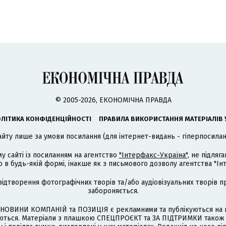
© 2005-2026, ЕКОНОМІЧНА ПРАВДА
ЛІТИКА КОНФІДЕНЦІЙНОСТІ
ПРАВИЛА ВИКОРИСТАННЯ МАТЕРІАЛІВ 
айту лише за умови посилання (для інтернет-видань - гіперпосиланн
му сайті із посиланням на агентство
"Інтерфакс-Україна"
, не підля
 будь-якій формі, інакше як з письмового дозволу агентства "Ін
відтворення фотографічних творів та/або аудіовізуальних творів п
забороняється.
НОВИНИ КОМПАНІЙ та ПОЗИЦІЯ є рекламними та публікуються на п
туються. Матеріали з плашкою СПЕЦПРОЄКТ та ЗА ПІДТРИМКИ також