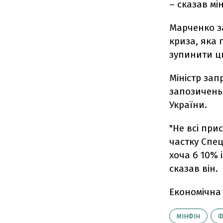
– сказав мін
Марченко за
криза, яка 
зупинити цю
Міністр за
запозичень
України.
"Не всі при
частку Спе
хоча б 10% 
сказав він.
Економічна
МІНФІН
Ф