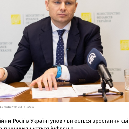
U AGENCY VIA GETTY IMAGES
ійни Росії в Україні уповільнюється зростання сві
та пришвидшується інфляція.