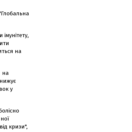
 "Глобальна
и імунітету,
бити
иться на
и на
знижує
вок у
болісно
нної
ід кризи",