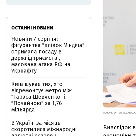
ОСТАННІ НОВИНИ
Новини 7 серпня:
фігурантка "плівок Міндіча"
отримала посаду в
держпідприємстві,
масована атака РФ на
Укрнафту
Київ шукає тих, хто
відремонтує метро між
"Тараса Шевченко" і
"Почайною" за 1,76
мільярда
BOGDAN DATSIYUK/ANADOL
В Україні за місяць
Внаслідок в
скоротилися міжнародні
економіки 
валютні резерви