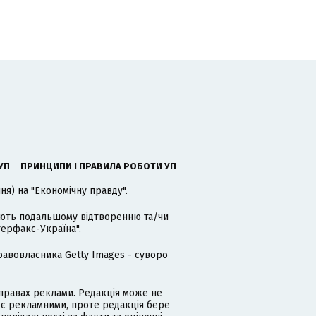
УП
ПРИНЦИПИ І ПРАВИЛА РОБОТИ УП
я) на "Економічну правду".
гають подальшому відтворенню та/чи
терфакс-Україна".
равовласника Getty Images - суворо
равах реклами. Редакція може не
 є рекламними, проте редакція бере