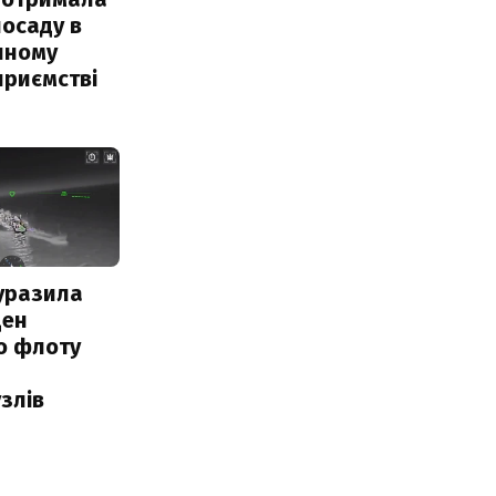
посаду в
чному
приємстві
уразила
ден
о флоту
злів