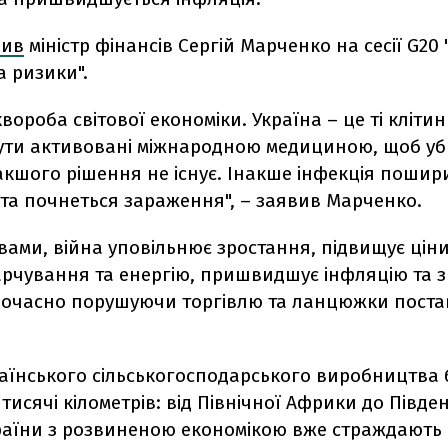
вив
міністр фінансів Сергій Марченко на сесії G20
а ризики".
хвороба світової економіки. Україна – це ті клітин
бути активовані міжнародною медициною, щоб у
акшого рішення не існує. Інакше інфекція пошир
 та почнеться зараження", – заявив Марченко.
вами, війна уповільнює зростання, підвищує цін
арчування та енергію, пришвидшує інфляцію та 
ночасно порушуючи торгівлю та ланцюжки поста
.
раїнського сільськогосподарського виробництва 
 тисячі кілометрів: від Північної Африки до Півде
раїни з розвиненою економікою вже страждають в