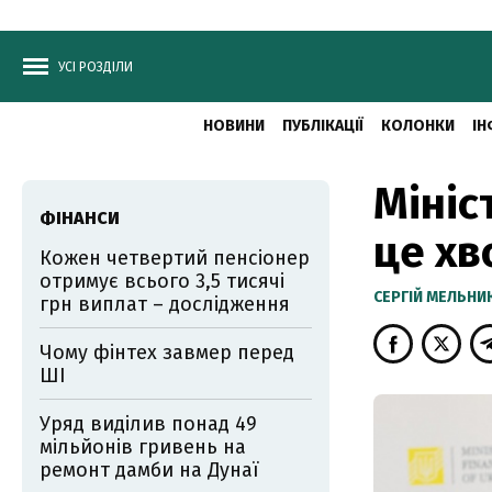
УСІ РОЗДІЛИ
НОВИНИ
ПУБЛІКАЦІЇ
КОЛОНКИ
ІН
Мініс
ФІНАНСИ
це хв
Кожен четвертий пенсіонер
отримує всього 3,5 тисячі
CЕРГІЙ МЕЛЬНИ
грн виплат – дослідження
Чому фінтех завмер перед
ШІ
Уряд виділив понад 49
мільйонів гривень на
ремонт дамби на Дунаї