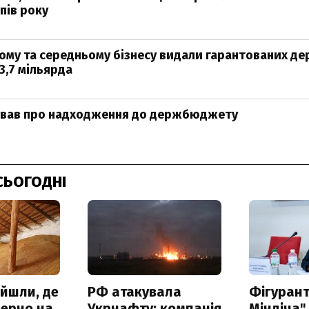
пів року
лому та середньому бізнесу видали гарантованих 
3,7 мільярда
тував про надходження до держбюджету
СЬОГОДНІ
айшли, де
РФ атакувала
Фігурант
зерно на
Укрнафту: компанія
Міндіча"