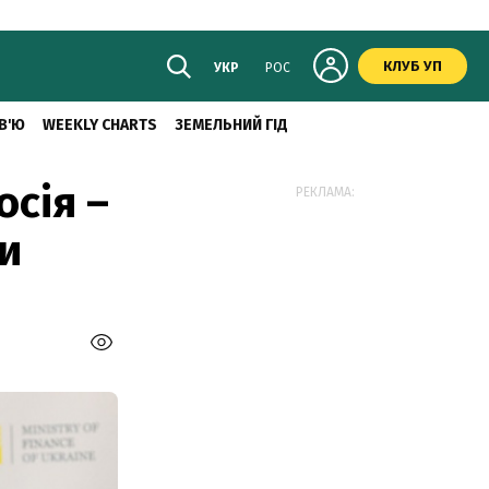
КЛУБ УП
УКР
РОС
В'Ю
WEEKLY CHARTS
ЗЕМЕЛЬНИЙ ГІД
осія –
РЕКЛАМА:
ки