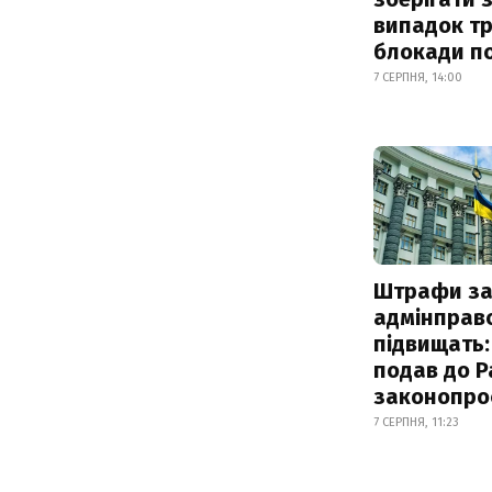
випадок т
блокади по
7 СЕРПНЯ, 14:00
Штрафи з
адмінправ
підвищать:
подав до Р
законопро
7 СЕРПНЯ, 11:23