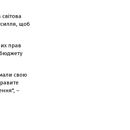
 світова
зусилля, щоб
них прав
 бюджету
имали свою
правите
ення", –