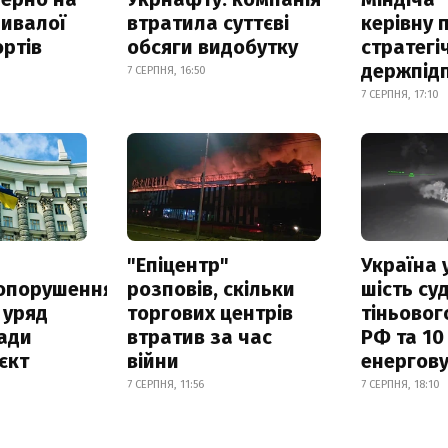
ривалої
втратила суттєві
керівну 
ртів
обсяги видобутку
стратегі
держпід
7 СЕРПНЯ, 16:50
7 СЕРПНЯ, 17:10
а
"Епіцентр"
Україна 
опорушення
розповів, скільки
шість су
 уряд
торгових центрів
тіньовог
ади
втратив за час
РФ та 10
єкт
війни
енергову
7 СЕРПНЯ, 11:56
7 СЕРПНЯ, 18:10