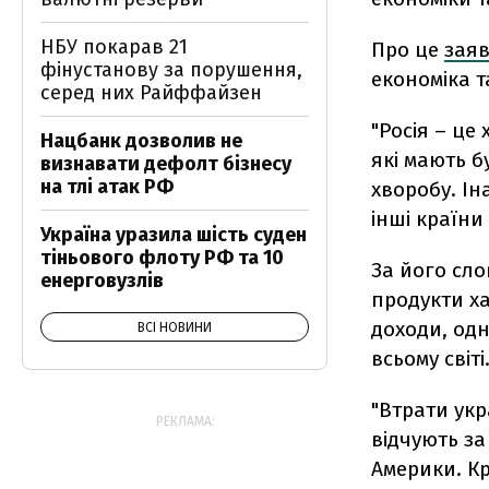
НБУ покарав 21
Про це
зая
фінустанову за порушення,
економіка т
серед них Райффайзен
"Росія – це 
Нацбанк дозволив не
які мають 
визнавати дефолт бізнесу
на тлі атак РФ
хворобу. Ін
інші країни
Україна уразила шість суден
тіньового флоту РФ та 10
За його сло
енерговузлів
продукти х
доходи, од
ВСІ НОВИНИ
всьому світі
"Втрати ук
РЕКЛАМА:
відчують за
Америки. К