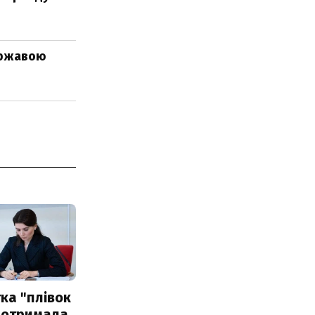
державою
ка "плівок
 отримала