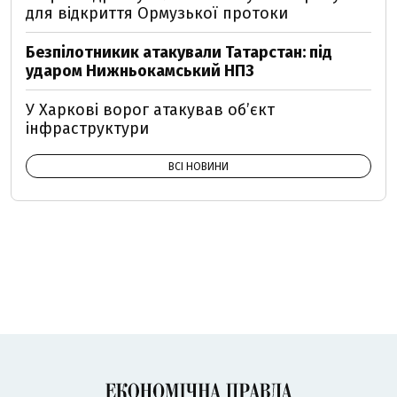
для відкриття Ормузької протоки
Безпілотникик атакували Татарстан: під
ударом Нижньокамський НПЗ
У Харкові ворог атакував обʼєкт
інфраструктури
ВСІ НОВИНИ