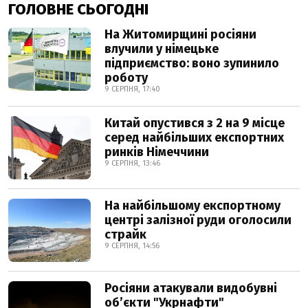
ГОЛОВНЕ СЬОГОДНІ
На Житомирщині росіяни
влучили у німецьке
підприємство: воно зупинило
роботу
9 СЕРПНЯ, 17:40
Китай опустився з 2 на 9 місце
серед найбільших експортних
ринків Німеччини
9 СЕРПНЯ, 13:46
На найбільшому експортному
центрі залізної руди оголосили
страйк
9 СЕРПНЯ, 14:56
Росіяни атакували видобувні
обʼєкти "Укрнафти"