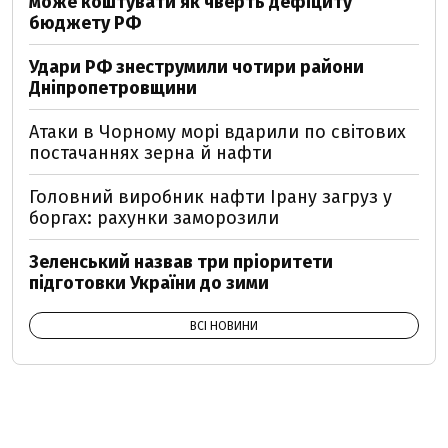
може коштувати як чверть дефіциту
бюджету РФ
Удари РФ знеструмили чотири райони
Дніпропетровщини
Атаки в Чорному морі вдарили по світових
постачаннях зерна й нафти
Головний виробник нафти Ірану загруз у
боргах: рахунки заморозили
Зеленський назвав три пріоритети
підготовки України до зими
ВСІ НОВИНИ