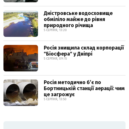
Дністровське водосховище
обміліло майже до рівня
природного річища
5 СЕРПНЯ, 13:20
Росія знищила склад корпорації
"Біосфера" у Дніпрі
5 СЕРПНЯ, 09:15
Росія методично б’є по
Бортницькій станції аерації: чим
це загрожує
5 СЕРПНЯ, 13:50