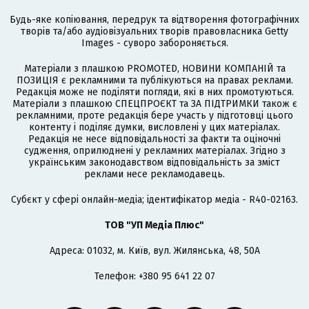
Будь-яке копіювання, передрук та відтворення фотографічних
творів та/або аудіовізуальних творів правовласника Getty
Images - суворо забороняється.
Матеріали з плашкою PROMOTED, НОВИНИ КОМПАНІЙ та
ПОЗИЦІЯ є рекламними та публікуються на правах реклами.
Редакція може не поділяти погляди, які в них промотуються.
Матеріали з плашкою СПЕЦПРОЄКТ та ЗА ПІДТРИМКИ також є
рекламними, проте редакція бере участь у підготовці цього
контенту і поділяє думки, висловлені у цих матеріалах.
Редакція не несе відповідальності за факти та оціночні
судження, оприлюднені у рекламних матеріалах. Згідно з
українським законодавством відповідальність за зміст
реклами несе рекламодавець.
Cубєкт у сфері онлайн-медіа; ідентифікатор медіа - R40-02163.
ТОВ "УП Медіа Плюс"
Адреса: 01032, м. Київ, вул. Жилянська, 48, 50А
Телефон: +380 95 641 22 07