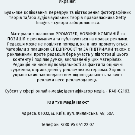
Україна".
Будь-яке копіювання, передрук та відтворення фотографічних
творів та/або аудіовізуальних творів правовласника Getty
Images - суворо забороняється.
Матеріали з плашкою PROMOTED, НОВИНИ КОМПАНІЙ та
ПОЗИЦІЯ є рекламними та публікуються на правах реклами.
Редакція може не поділяти погляди, які в них промотуються.
Матеріали з плашкою СПЕЦПРОЄКТ та ЗА ПІДТРИМКИ також є
рекламними, проте редакція бере участь у підготовці цього
контенту і поділяє думки, висловлені у цих матеріалах.
Редакція не несе відповідальності за факти та оціночні
судження, оприлюднені у рекламних матеріалах. Згідно з
українським законодавством відповідальність за зміст
реклами несе рекламодавець.
Cубєкт у сфері онлайн-медіа; ідентифікатор медіа - R40-02163.
ТОВ "УП Медіа Плюс"
Адреса: 01032, м. Київ, вул. Жилянська, 48, 50А
Телефон: +380 95 641 22 07