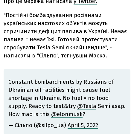
Про це мережа написала
у Twitter.
"Постійні бомбардування росіянами
українських нафтових об’єктів можуть
спричинити дефіцит палива в Україні. Немає
палива = немає їжі. Готовий протестувати і
спробувати Tesla Semi якнайшвидше", -
написали в "Сільпо", тегнувши Маска.
Constant bombardments by Russians of
Ukrainian oil facilities might cause fuel
shortage in Ukraine. No fuel = no food
supply. Ready to test&try
@Tesla
Semi asap.
How mad is this
@elonmusk
?
— Сільпо (@silpo_ua)
April 5, 2022