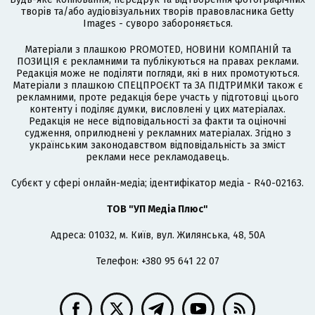
творів та/або аудіовізуальних творів правовласника Getty
Images - суворо забороняється.
Матеріали з плашкою PROMOTED, НОВИНИ КОМПАНІЙ та
ПОЗИЦІЯ є рекламними та публікуються на правах реклами.
Редакція може не поділяти погляди, які в них промотуються.
Матеріали з плашкою СПЕЦПРОЄКТ та ЗА ПІДТРИМКИ також є
рекламними, проте редакція бере участь у підготовці цього
контенту і поділяє думки, висловлені у цих матеріалах.
Редакція не несе відповідальності за факти та оціночні
судження, оприлюднені у рекламних матеріалах. Згідно з
українським законодавством відповідальність за зміст
реклами несе рекламодавець.
Cубєкт у сфері онлайн-медіа; ідентифікатор медіа - R40-02163.
ТОВ "УП Медіа Плюс"
Адреса: 01032, м. Київ, вул. Жилянська, 48, 50А
Телефон: +380 95 641 22 07