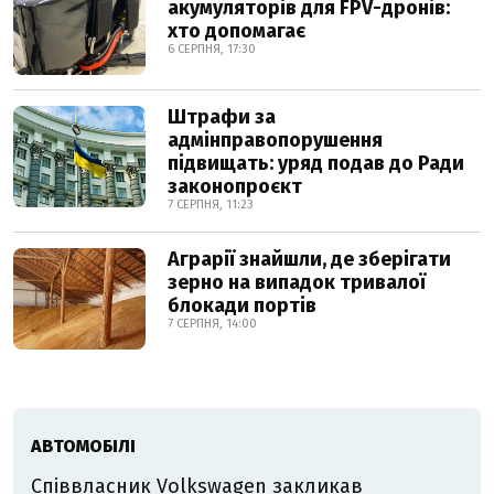
акумуляторів для FPV-дронів:
хто допомагає
6 СЕРПНЯ, 17:30
Штрафи за
адмінправопорушення
підвищать: уряд подав до Ради
законопроєкт
7 СЕРПНЯ, 11:23
Аграрії знайшли, де зберігати
зерно на випадок тривалої
блокади портів
7 СЕРПНЯ, 14:00
АВТОМОБІЛІ
Співвласник Volkswagen закликав