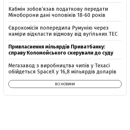
Кабмін зобовʼязав податкову передати
Міноборони дані чоловіків 18-60 років
Єврокомісія попередила Румунію через
наміри відкласти відмову від вугільних ТЕС
Привласнення мільярдів Приватбанку:
справу Коломойського скерували до суду
Мегазавод з виробництва чипів у Техасі
обійдеться SpaceX у 16,8 мільярдів доларів
ВСІ НОВИНИ