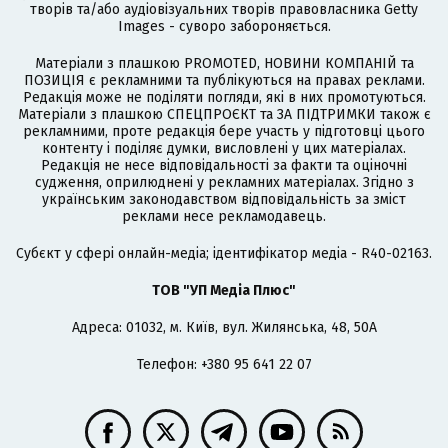
творів та/або аудіовізуальних творів правовласника Getty
Images - суворо забороняється.
Матеріали з плашкою PROMOTED, НОВИНИ КОМПАНІЙ та
ПОЗИЦІЯ є рекламними та публікуються на правах реклами.
Редакція може не поділяти погляди, які в них промотуються.
Матеріали з плашкою СПЕЦПРОЄКТ та ЗА ПІДТРИМКИ також є
рекламними, проте редакція бере участь у підготовці цього
контенту і поділяє думки, висловлені у цих матеріалах.
Редакція не несе відповідальності за факти та оціночні
судження, оприлюднені у рекламних матеріалах. Згідно з
українським законодавством відповідальність за зміст
реклами несе рекламодавець.
Cубєкт у сфері онлайн-медіа; ідентифікатор медіа - R40-02163.
ТОВ "УП Медіа Плюс"
Адреса: 01032, м. Київ, вул. Жилянська, 48, 50А
Телефон: +380 95 641 22 07