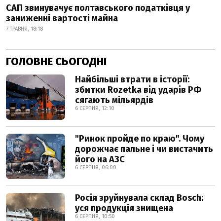
САП звинувачує полтавського податківця у
заниженні вартості майна
7 ТРАВНЯ, 18:18
ГОЛОВНЕ СЬОГОДНІ
Найбільші втрати в історії:
збитки Rozetka від ударів РФ
сягають мільярдів
6 СЕРПНЯ, 12:10
"Ринок пройде по краю". Чому
дорожчає пальне і чи вистачить
його на АЗС
6 СЕРПНЯ, 06:00
Росія зруйнувала склад Bosch:
уся продукція знищена
6 СЕРПНЯ, 10:50