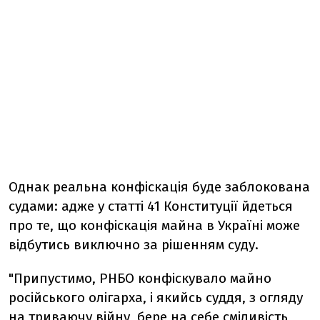
Однак реальна конфіскація буде заблокована
судами: адже у статті 41 Конституції йдеться
про те, що конфіскація майна в Україні може
відбутись виключно за рішенням суду.
"Припустимо, РНБО конфіскувало майно
російського олігарха, і якийсь суддя, з огляду
на триваючу війну, бере на себе сміливість