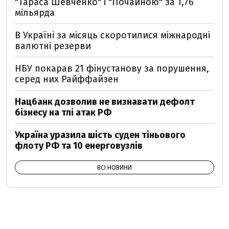
"Тараса Шевченко" і "Почайною" за 1,76
мільярда
В Україні за місяць скоротилися міжнародні
валютні резерви
НБУ покарав 21 фінустанову за порушення,
серед них Райффайзен
Нацбанк дозволив не визнавати дефолт
бізнесу на тлі атак РФ
Україна уразила шість суден тіньового
флоту РФ та 10 енерговузлів
ВСІ НОВИНИ