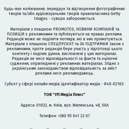
Будь-яке копіювання, передрук та відтворення фотографічних
творів та/або аудіовізуальних творів правовласника Getty
Images - суворо забороняється.
Матеріали з плашкою PROMOTED, НОВИНИ КОМПАНІЙ та
ПОЗИЦІЯ є рекламними та публікуються на правах реклами.
Редакція може не поділяти погляди, які в них промотуються.
Матеріали з плашкою СПЕЦПРОЄКТ та ЗА ПІДТРИМКИ також є
рекламними, проте редакція бере участь у підготовці цього
контенту і поділяє думки, висловлені у цих матеріалах.
Редакція не несе відповідальності за факти та оціночні
судження, оприлюднені у рекламних матеріалах. Згідно з
українським законодавством відповідальність за зміст
реклами несе рекламодавець.
Cубєкт у сфері онлайн-медіа; ідентифікатор медіа - R40-02163.
ТОВ "УП Медіа Плюс"
Адреса: 01032, м. Київ, вул. Жилянська, 48, 50А
Телефон: +380 95 641 22 07