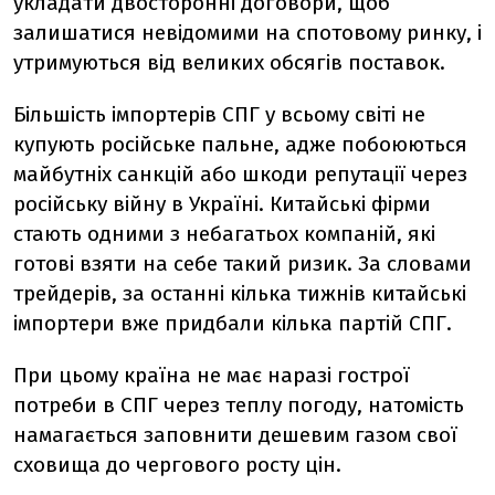
укладати двосторонні договори, щоб
залишатися невідомими на спотовому ринку, і
утримуються від великих обсягів поставок.
Більшість імпортерів СПГ у всьому світі не
купують російське пальне, адже побоюються
майбутніх санкцій або шкоди репутації через
російську війну в Україні. Китайські фірми
стають одними з небагатьох компаній, які
готові взяти на себе такий ризик. За словами
трейдерів, за останні кілька тижнів китайські
імпортери вже придбали кілька партій СПГ.
При цьому країна не має наразі гострої
потреби в СПГ через теплу погоду, натомість
намагається заповнити дешевим газом свої
сховища до чергового росту цін.