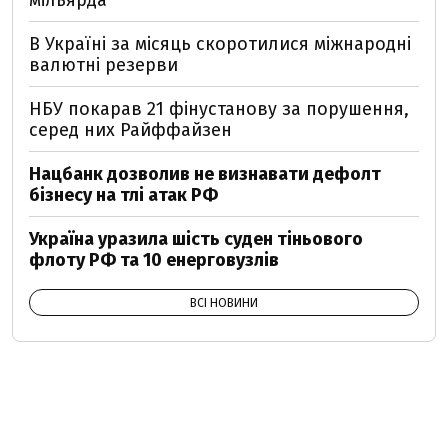
мільярда
В Україні за місяць скоротилися міжнародні
валютні резерви
НБУ покарав 21 фінустанову за порушення,
серед них Райффайзен
Нацбанк дозволив не визнавати дефолт
бізнесу на тлі атак РФ
Україна уразила шість суден тіньового
флоту РФ та 10 енерговузлів
ВСІ НОВИНИ