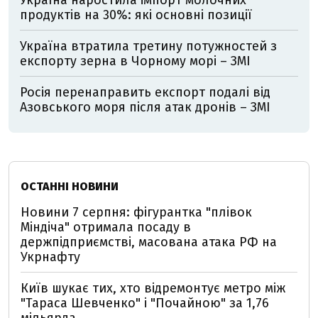
Україна наростила імпорт молочних
продуктів на 30%: які основні позиції
Україна втратила третину потужностей з
експорту зерна в Чорному морі – ЗМІ
Росія перенаправить експорт подалі від
Азовського моря після атак дронів – ЗМІ
ОСТАННІ НОВИНИ
Новини 7 серпня: фігурантка "плівок
Міндіча" отримала посаду в
держпідприємстві, масована атака РФ на
Укрнафту
Київ шукає тих, хто відремонтує метро між
"Тараса Шевченко" і "Почайною" за 1,76