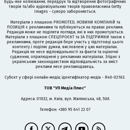
Будь-яке копіювання, передрук та відтворення фотографічних
творів та/або аудіовізуальних творів правовласника Getty
Images - суворо забороняється.
Матеріали з плашкою PROMOTED, НОВИНИ КОМПАНІЙ та
ПОЗИЦІЯ є рекламними та публікуються на правах реклами.
Редакція може не поділяти погляди, які в них промотуються.
Матеріали з плашкою СПЕЦПРОЄКТ та ЗА ПІДТРИМКИ також є
рекламними, проте редакція бере участь у підготовці цього
контенту і поділяє думки, висловлені у цих матеріалах.
Редакція не несе відповідальності за факти та оціночні
судження, оприлюднені у рекламних матеріалах. Згідно з
українським законодавством відповідальність за зміст
реклами несе рекламодавець.
Cубєкт у сфері онлайн-медіа; ідентифікатор медіа - R40-02163.
ТОВ "УП Медіа Плюс"
Адреса: 01032, м. Київ, вул. Жилянська, 48, 50А
Телефон: +380 95 641 22 07