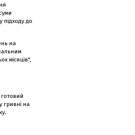
ня
суми
у підходу до
ень на
ональним
х місяців",
 готовий
у гривні на
ку.