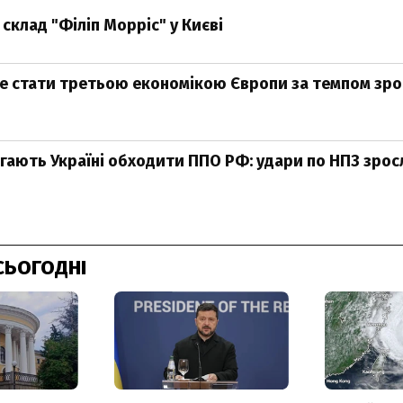
склад "Філіп Морріс" у Києві
е стати третьою економікою Європи за темпом зро
ають Україні обходити ППО РФ: удари по НПЗ зросли
СЬОГОДНІ