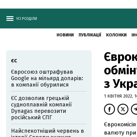
УСІ РОЗДІЛИ
НОВИНИ
ПУБЛІКАЦІЇ
КОЛОНКИ
ІН
Єврок
ЄС
обмін
Євросоюз оштрафував
Google на мільярд доларів:
з Укр
в компанії обурилися
1 КВІТНЯ 2022, 1
ЄС дозволив грецькій
судноплавній компанії
Dynagas перевозити
російський СПГ
Єврокомісія
Найспекотніший червень в
валюту прий