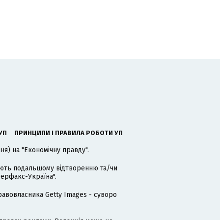
УП
ПРИНЦИПИ І ПРАВИЛА РОБОТИ УП
я) на "Економічну правду".
гають подальшому відтворенню та/чи
терфакс-Україна".
равовласника Getty Images - суворо