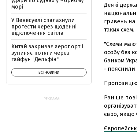
удари по суднах у Чорному
Деякі держ
морі
національни
У Венесуелі спалахнули
гривень на 
протести через щоденні
таких схем.
відключення світла
"Схеми мают
Китай закриває аеропорт і
особу без к
зупиняє потяги через
тайфун "Дельфін"
банком Укра
- пояснили 
ВСІ НОВИНИ
Пропозицію
Раніше пов
РЕКЛАМА:
організуват
євро, якщо 
Європейськ