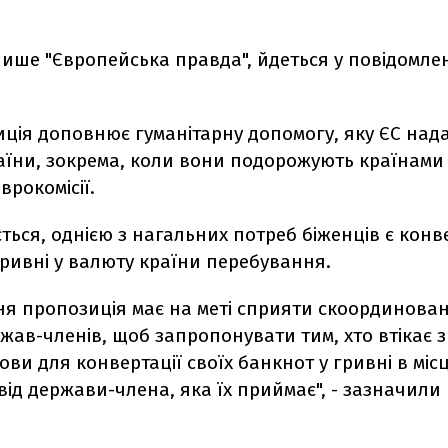
пише "Європейська правда", йдеться у повідомле
ція доповнює гуманітарну допомогу, яку ЄС нада
раїни, зокрема, коли вони подорожують країнами 
врокомісії.
ться, однією з нагальних потреб біженців є конв
гривні у валюту країни перебування.
ня пропозиція має на меті сприяти скоординован
ржав-членів, щоб запропонувати тим, хто втікає з
ови для конвертації своїх банкнот у гривні в міс
ід держави-члена, яка їх приймає", - зазначили 