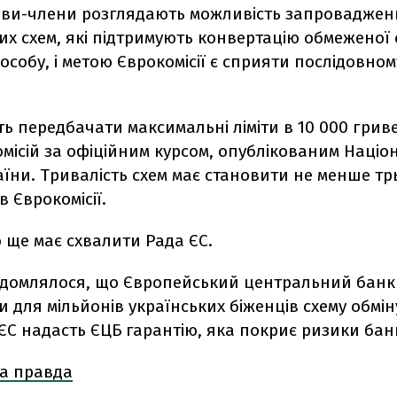
ави-члени розглядають можливість запроваджен
х схем, які підтримують конвертацію обмеженої 
особу, і метою Єврокомісії є сприяти послідовном
ь передбачати максимальні ліміти в 10 000 грив
омісій за офіційним курсом, опублікованим Наці
їни. Тривалість схем має становити не менше трьо
в Єврокомісії.
 ще має схвалити Рада ЄС.
ідомлялося, що Європейський центральний банк
и для мільйонів українських біженців схему обмін
ЄС надасть ЄЦБ гарантію, яка покриє ризики бан
а правда