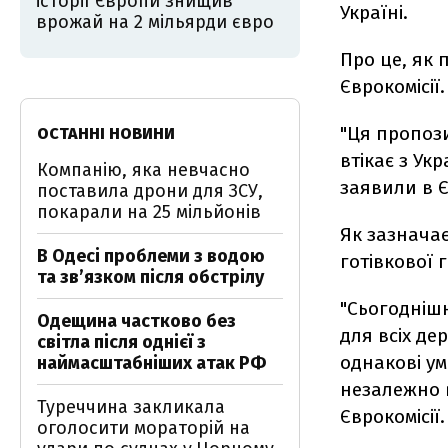
історії Європи знищив
Україні.
врожай на 2 мільярди євро
Про це, як 
Єврокомісії.
"Ця пропози
ОСТАННІ НОВИНИ
втікає з Ук
Компанію, яка невчасно
заявили в Є
поставила дрони для ЗСУ,
покарали на 25 мільйонів
Як зазначає
В Одесі проблеми з водою
готівкової 
та звʼязком після обстрілу
"Сьогодніш
Одещина частково без
для всіх де
світла після однієї з
однакові ум
наймасштабніших атак РФ
незалежно в
Туреччина закликала
Єврокомісії.
оголосити мораторій на