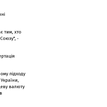
нні
є тим, хто
Союзу", -
ертація
ому підходу
 України,
цеву валюту
в