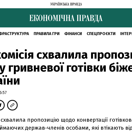
ФРАСТРУКТУРА
ПРАВИЛА ГРИ
ФІНАНСИ
СПЕЦПРОЄКТИ
ІНТЕР
омісія схвалила пропо
у гривневої готівки біж
аїни
6:57
 схвалила пропозицію щодо конвертації готівково
маючих держав-членів особами, які втікають від