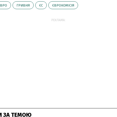
ЄВРО
ГРИВНЯ
ЄС
ЄВРОКОМІСІЯ
РЕКЛАМА:
И ЗА ТЕМОЮ