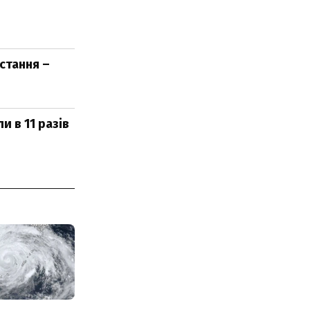
стання –
 в 11 разів