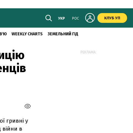
КЛУБ УП
УКР
РОС
В'Ю
WEEKLY CHARTS
ЗЕМЕЛЬНИЙ ГІД
зицію
РЕКЛАМА:
енців
ї гривні у
 війни в