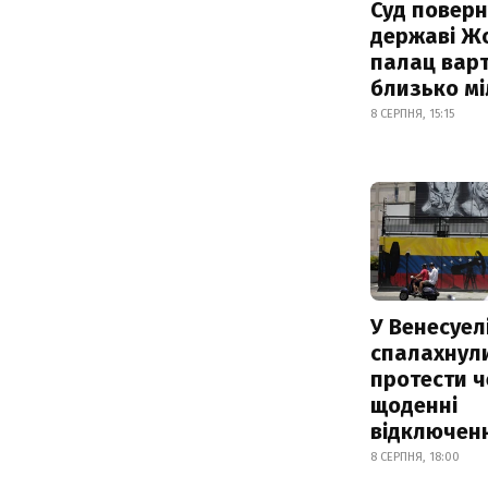
Суд поверн
державі Ж
палац варт
близько м
8 СЕРПНЯ, 15:15
У Венесуел
спалахнул
протести ч
щоденні
відключенн
8 СЕРПНЯ, 18:00