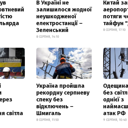
ув
В Україні не
Китай з
овтневий
залишилося жодної
аеропорт
істю
неушкодженої
потяги ч
ільярда
електростанції –
тайфун 
Зеленський
8 СЕРПНЯ, 17:10
8 СЕРПНЯ, 14:10
і
Україна пройшла
Одещина
и
рекордну серпневу
без світл
ерез
спеку без
однієї з
відключень –
наймасш
я світла
Шмигаль
атак РФ
8 СЕРПНЯ, 11:50
9 СЕРПНЯ, 10:40