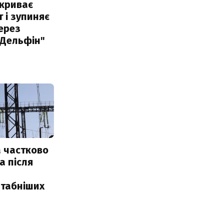
акриває
 і зупиняє
ерез
"Дельфін"
 частково
а після
табніших