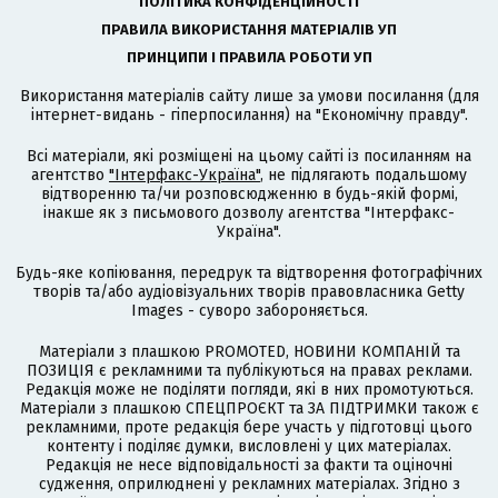
ПОЛІТИКА КОНФІДЕНЦІЙНОСТІ
ПРАВИЛА ВИКОРИСТАННЯ МАТЕРІАЛІВ УП
ПРИНЦИПИ І ПРАВИЛА РОБОТИ УП
Використання матеріалів сайту лише за умови посилання (для
інтернет-видань - гіперпосилання) на "Економічну правду".
Всі матеріали, які розміщені на цьому сайті із посиланням на
агентство
"Інтерфакс-Україна"
, не підлягають подальшому
відтворенню та/чи розповсюдженню в будь-якій формі,
інакше як з письмового дозволу агентства "Інтерфакс-
Україна".
Будь-яке копіювання, передрук та відтворення фотографічних
творів та/або аудіовізуальних творів правовласника Getty
Images - суворо забороняється.
Матеріали з плашкою PROMOTED, НОВИНИ КОМПАНІЙ та
ПОЗИЦІЯ є рекламними та публікуються на правах реклами.
Редакція може не поділяти погляди, які в них промотуються.
Матеріали з плашкою СПЕЦПРОЄКТ та ЗА ПІДТРИМКИ також є
рекламними, проте редакція бере участь у підготовці цього
контенту і поділяє думки, висловлені у цих матеріалах.
Редакція не несе відповідальності за факти та оціночні
судження, оприлюднені у рекламних матеріалах. Згідно з