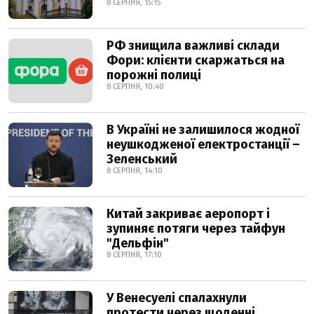
8 СЕРПНЯ, 15:15
РФ знищила важливі склади
Фори: клієнти скаржаться на
порожні полиці
8 СЕРПНЯ, 10:40
В Україні не залишилося жодної
неушкодженої електростанції –
Зеленський
8 СЕРПНЯ, 14:10
Китай закриває аеропорт і
зупиняє потяги через тайфун
"Дельфін"
8 СЕРПНЯ, 17:10
У Венесуелі спалахнули
протести через щоденні