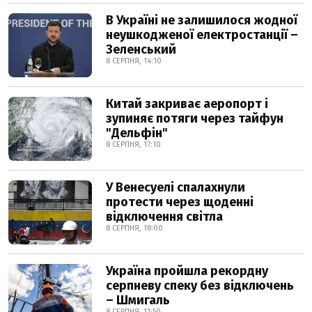
В Україні не залишилося жодної
неушкодженої електростанції –
Зеленський
8 СЕРПНЯ, 14:10
Китай закриває аеропорт і
зупиняє потяги через тайфун
"Дельфін"
8 СЕРПНЯ, 17:10
У Венесуелі спалахнули
протести через щоденні
відключення світла
8 СЕРПНЯ, 18:00
Україна пройшла рекордну
серпневу спеку без відключень
– Шмигаль
8 СЕРПНЯ, 11:50