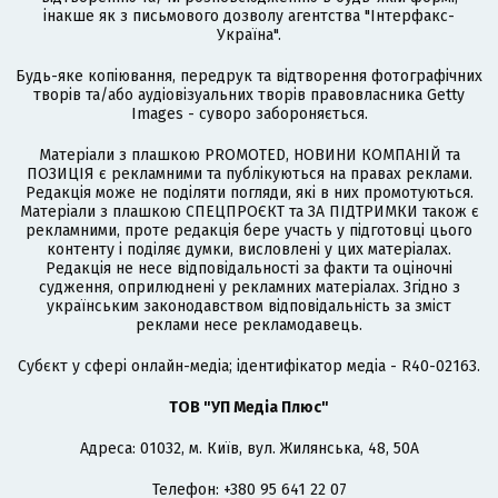
інакше як з письмового дозволу агентства "Інтерфакс-
Україна".
Будь-яке копіювання, передрук та відтворення фотографічних
творів та/або аудіовізуальних творів правовласника Getty
Images - суворо забороняється.
Матеріали з плашкою PROMOTED, НОВИНИ КОМПАНІЙ та
ПОЗИЦІЯ є рекламними та публікуються на правах реклами.
Редакція може не поділяти погляди, які в них промотуються.
Матеріали з плашкою СПЕЦПРОЄКТ та ЗА ПІДТРИМКИ також є
рекламними, проте редакція бере участь у підготовці цього
контенту і поділяє думки, висловлені у цих матеріалах.
Редакція не несе відповідальності за факти та оціночні
судження, оприлюднені у рекламних матеріалах. Згідно з
українським законодавством відповідальність за зміст
реклами несе рекламодавець.
Cубєкт у сфері онлайн-медіа; ідентифікатор медіа - R40-02163.
ТОВ "УП Медіа Плюс"
Адреса: 01032, м. Київ, вул. Жилянська, 48, 50А
Телефон: +380 95 641 22 07