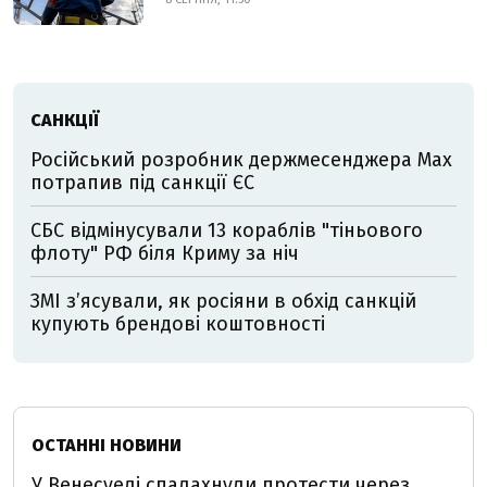
САНКЦІЇ
Російський розробник держмесенджера Max
потрапив під санкції ЄС
СБС відмінусували 13 кораблів "тіньового
флоту" РФ біля Криму за ніч
ЗМІ з’ясували, як росіяни в обхід санкцій
купують брендові коштовності
ОСТАННІ НОВИНИ
У Венесуелі спалахнули протести через