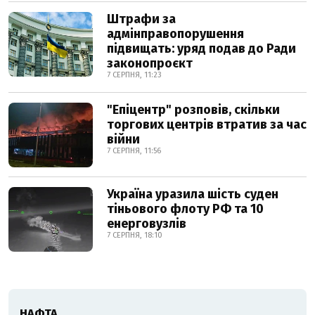
Штрафи за
адмінправопорушення
підвищать: уряд подав до Ради
законопроєкт
7 СЕРПНЯ, 11:23
"Епіцентр" розповів, скільки
торгових центрів втратив за час
війни
7 СЕРПНЯ, 11:56
Україна уразила шість суден
тіньового флоту РФ та 10
енерговузлів
7 СЕРПНЯ, 18:10
НАФТА