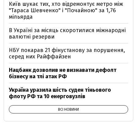
Київ шукає тих, хто відремонтує метро між
"Тараса Шевченко" і "Почайною" за 1,76
мільярда
В Україні за місяць скоротилися міжнародні
валютні резерви
НБУ покарав 21 фінустанову за порушення,
серед них Райффайзен
Нацбанк дозволив не визнавати дефолт
бізнесу на тлі атак РФ
Україна уразила шість суден тіньового
флоту РФ та 10 енерговузлів
ВСІ НОВИНИ