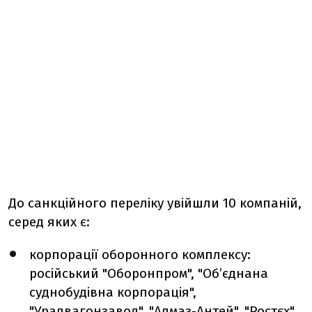
До санкційного переліку увійшли 10 компаній,
серед яких є:
корпорації оборонного комплексу:
російський "Оборонпром", "Об’єднана
суднобудівна корпорація",
"Уралвагонзавод", "Алмаз-Антей", "Ростєх",