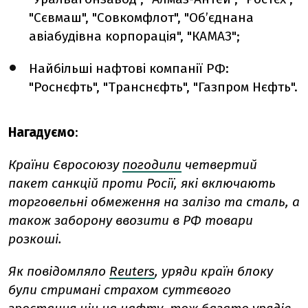
"Сєвмаш", "Совкомфлот", "Об’єднана
авіабудівна корпорація", "КАМАЗ";
Найбільші нафтові компанії РФ:
"Роснєфть", "Транснєфть", "Газпром Нєфть".
Нагадуємо
:
Країни Євросоюзу
погодили
четвертий
пакет санкцій проти Росії, які включають
торговельні обмеження на залізо та сталь, а
також заборону ввозити в РФ товари
розкоші.
Як повідомляло
Reuters
, уряди країн блоку
були стримані страхом суттєвого