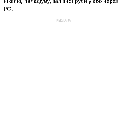
нікелю, паладіуму, залізної руди у або через
РФ.
РЕКЛАМА: