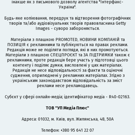
інакше як з письмового дозволу агентства "Інтерфакс-
Україна".
Будь-яке копіювання, передрук та відтворення фотографічних
творів та/або аудіовізуальних творів правовласника Getty
Images - суворо забороняється.
Матеріали з плашкою PROMOTED, НОВИНИ КОМПАНІЙ та
ПОЗИЦІЯ є рекламними та публікуються на правах реклами.
Редакція може не поділяти погляди, які в них промотуються.
Матеріали з плашкою СПЕЦПРОЄКТ та ЗА ПІДТРИМКИ також є
рекламними, проте редакція бере участь у підготовці цього
контенту і поділяє думки, висловлені у цих матеріалах.
Редакція не несе відповідальності за факти та оціночні
судження, оприлюднені у рекламних матеріалах. Згідно з
українським законодавством відповідальність за зміст
реклами несе рекламодавець.
Cубєкт у сфері онлайн-медіа; ідентифікатор медіа - R40-02163.
ТОВ "УП Медіа Плюс"
Адреса: 01032, м. Київ, вул. Жилянська, 48, 50А
Телефон: +380 95 641 22 07