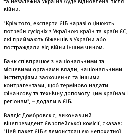
та незалежна Україна буде відновлена після
війни.
"Крім того, експерти ЄІБ наразі оцінюють
потреби сусідніх з Україною країн та країн ЄС,
які приймають біженців з України або
постраждали від війни іншим чином.
Банк співпрацює з національними та
місцевими органами влади, національними
інституціями заохочення та іншими
контрагентами, щоб терміново надати
фінансову та технічну допомогу цим країнам і
регіонам", – додали в ЄІБ.
Валдіс Домбровскіс, виконавчий
віцепрезидент Європейської комісії, сказав:
"Цей пакет ЄІБ є демонстрацією непохитної