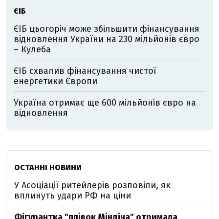
ЄІБ
ЄІБ цьогоріч може збільшити фінансування
відновлення України на 230 мільйонів євро
– Кулеба
ЄІБ схвалив фінансування чистої
енергетики Європи
Україна отримає ще 600 мільйонів євро на
відновлення
ОСТАННІ НОВИНИ
У Асоціації ритейлерів розповіли, як
вплинуть удари РФ на ціни
Фігурантка "плівок Міндіча" отримала