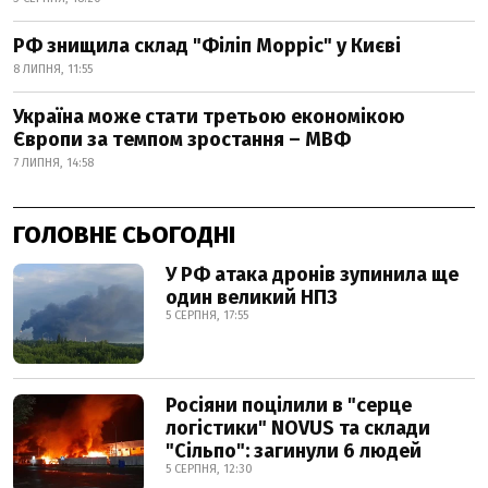
РФ знищила склад "Філіп Морріс" у Києві
8 ЛИПНЯ, 11:55
Україна може стати третьою економікою
Європи за темпом зростання – МВФ
7 ЛИПНЯ, 14:58
ГОЛОВНЕ СЬОГОДНІ
У РФ атака дронів зупинила ще
один великий НПЗ
5 СЕРПНЯ, 17:55
Росіяни поцілили в "серце
логістики" NOVUS та склади
"Сільпо": загинули 6 людей
5 СЕРПНЯ, 12:30