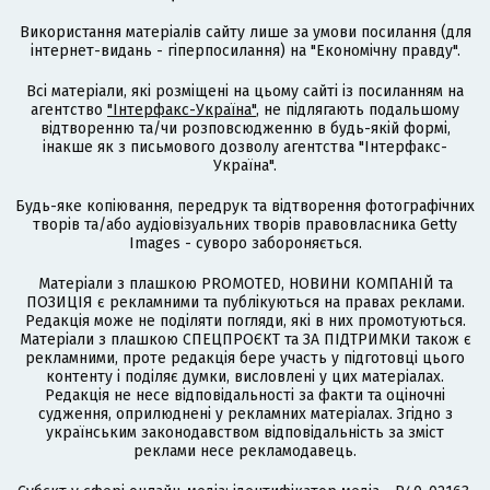
Використання матеріалів сайту лише за умови посилання (для
інтернет-видань - гіперпосилання) на "Економічну правду".
Всі матеріали, які розміщені на цьому сайті із посиланням на
агентство
"Інтерфакс-Україна"
, не підлягають подальшому
відтворенню та/чи розповсюдженню в будь-якій формі,
інакше як з письмового дозволу агентства "Інтерфакс-
Україна".
Будь-яке копіювання, передрук та відтворення фотографічних
творів та/або аудіовізуальних творів правовласника Getty
Images - суворо забороняється.
Матеріали з плашкою PROMOTED, НОВИНИ КОМПАНІЙ та
ПОЗИЦІЯ є рекламними та публікуються на правах реклами.
Редакція може не поділяти погляди, які в них промотуються.
Матеріали з плашкою СПЕЦПРОЄКТ та ЗА ПІДТРИМКИ також є
рекламними, проте редакція бере участь у підготовці цього
контенту і поділяє думки, висловлені у цих матеріалах.
Редакція не несе відповідальності за факти та оціночні
судження, оприлюднені у рекламних матеріалах. Згідно з
українським законодавством відповідальність за зміст
реклами несе рекламодавець.