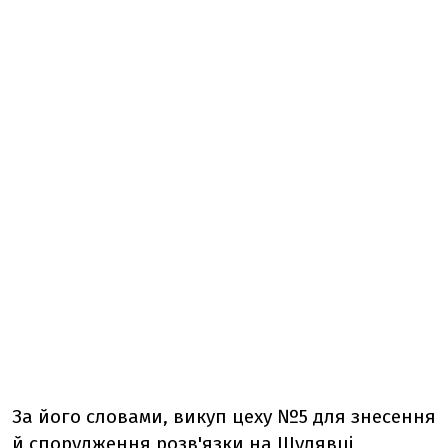
За його словами, викуп цеху №5 для знесення
й спорудження розв'язки на Шулявці