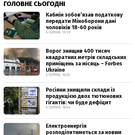
ГОЛОВНЕ СЬОГОДНІ
Кабмін зобовʼязав податкову
передати Міноборони дані
чоловіків 18-60 років
6 СЕРПНЯ, 19:39
Ворог знищив 400 тисяч
квадратних метрів складських
приміщень за місяць – Forbes
Ukraine
6 СЕРПНЯ, 16:50
Росіяни знищили склади із
продукцією двох тютюнових
гігантів: чи буде дефіцит
6 СЕРПНЯ, 18:04
Електроенергія
розподілятиметься за новим