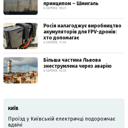
принципом – Шмигаль
6 СЕРПНЯ, 18:23
Росія налагоджує виробництво
акумуляторів для FPV-дронів:
хто допомагає
6 СЕРПНЯ, 17:30
Більша частина Львова
знеструмлена через аварію
6 СЕРПНЯ, 16:35
КИЇВ
Проїзд у Київській електричці подорожчає
вдвічі