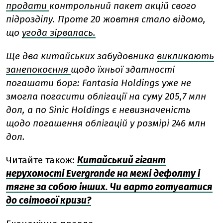
продати
контрольний пакет акцій свого
підрозділу. Проте 20 жовтня стало відомо,
що
угода зірвалась.
Ще два китайських забудовника
викликають
занепокоєння
щодо їхньої здатності
погашати борг: Fantasia Holdings уже не
змогла погасити облігації на суму 205,7 млн
дол, а по Sinic Holdings є невизначеність
щодо погашення облігацій у розмірі 246 млн
дол.
Читайте також:
Китайський гігант
нерухомості Evergrande на межі дефолту і
тягне за собою інших. Чи варто готуватися
до світової кризи?