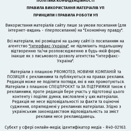
ПОЛІТИКА КОНФІДЕНЦІЙНОСТІ
ПРАВИЛА ВИКОРИСТАННЯ МАТЕРІАЛІВ УП
ПРИНЦИПИ І ПРАВИЛА РОБОТИ УП
Використання матеріалів сайту лише за умови посилання (для
інтернет-видань - гіперпосилання) на "Економічну правду".
Всі матеріали, які розміщені на цьому сайті із посиланням на
агентство
"Інтерфакс-Україна"
, не підлягають подальшому
відтворенню та/чи розповсюдженню в будь-якій формі,
інакше як з письмового дозволу агентства "Інтерфакс-
Україна".
Матеріали з плашкою PROMOTED, НОВИНИ КОМПАНІЙ та
ПОЗИЦІЯ є рекламними та публікуються на правах реклами.
Редакція може не поділяти погляди, які в них промотуються.
Матеріали з плашкою СПЕЦПРОЄКТ та ЗА ПІДТРИМКИ також є
рекламними, проте редакція бере участь у підготовці цього
контенту і поділяє думки, висловлені у цих матеріалах.
Редакція не несе відповідальності за факти та оціночні
судження, оприлюднені у рекламних матеріалах. Згідно з
українським законодавством відповідальність за зміст
реклами несе рекламодавець.
Cубєкт у сфері онлайн-медіа; ідентифікатор медіа - R40-02163.