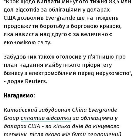
"Крок щодо виплати минулого тижня 83,5 млн
дол відсотків за облігаціями у доларах
США дозволив Evergrande ще на тиждень
продовжити боротьбу з борговою кризою,
яка нависла над другою за величиною
економікою світу.
Забудовник також оголосив у п’ятницю про
план надання майбутнього пріоритету
бізнесу з електромобілями перед нерухомістю",
- додає Reuters.
Нагадаємо:
Китайський забудовник China Evergrande
Group
сплатив відсотки
за облігаціями у
доларах США - за кілька днів до кінцевого
терміну, після якого міг бути оголошений