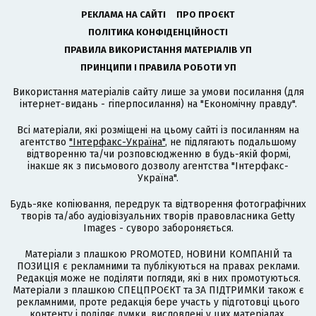
РЕКЛАМА НА САЙТІ
ПРО ПРОЄКТ
ПОЛІТИКА КОНФІДЕНЦІЙНОСТІ
ПРАВИЛА ВИКОРИСТАННЯ МАТЕРІАЛІВ УП
ПРИНЦИПИ І ПРАВИЛА РОБОТИ УП
Використання матеріалів сайту лише за умови посилання (для
інтернет-видань - гіперпосилання) на "Економічну правду".
Всі матеріали, які розміщені на цьому сайті із посиланням на
агентство
"Інтерфакс-Україна"
, не підлягають подальшому
відтворенню та/чи розповсюдженню в будь-якій формі,
інакше як з письмового дозволу агентства "Інтерфакс-
Україна".
Будь-яке копіювання, передрук та відтворення фотографічних
творів та/або аудіовізуальних творів правовласника Getty
Images - суворо забороняється.
Матеріали з плашкою PROMOTED, НОВИНИ КОМПАНІЙ та
ПОЗИЦІЯ є рекламними та публікуються на правах реклами.
Редакція може не поділяти погляди, які в них промотуються.
Матеріали з плашкою СПЕЦПРОЄКТ та ЗА ПІДТРИМКИ також є
рекламними, проте редакція бере участь у підготовці цього
контенту і поділяє думки, висловлені у цих матеріалах.