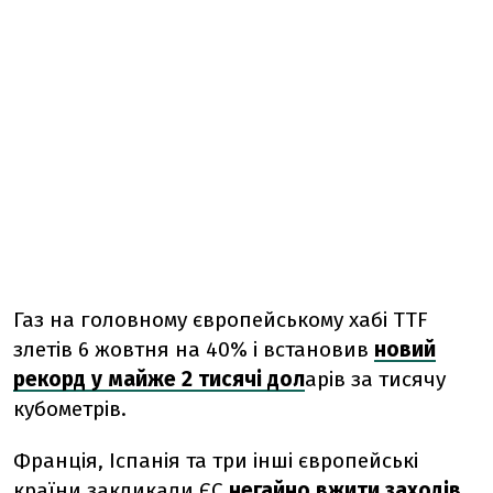
Газ на головному європейському хабі TTF
злетів 6 жовтня на 40% і встановив
новий
рекорд у майже 2 тисячі дол
арів за тисячу
кубометрів.
Франція, Іспанія та три інші європейські
країни закликали ЄС
негайно вжити заходів
,