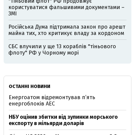
"Тіньовий флот" РФ продовжує
користуватися фальшивими документами –
ЗМІ
Російська Дума підтримала закон про арешт
майна тих, хто критикує владу за кордоном
СБС влучили у ще 13 кораблів "тіньового
флоту" РФ у Чорному морі
ОСТАННІ НОВИНИ
Енергоатом відремонтував п’ять
енергоблоків АЕС
НБУ оцінив збитки від зупинки морського
експорту в мільярди доларів