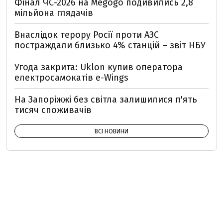
Фінал ЧС-2026 на Megogo подивились 2,8
мільйона глядачів
Внаслідок терору Росії проти АЗС
постраждали близько 4% станцій – звіт НБУ
Угода закрита: Uklon купив оператора
електросамокатів e-Wings
На Запоріжжі без світла залишилися п'ять
тисяч споживачів
ВСІ НОВИНИ