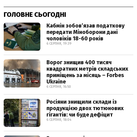
ГОЛОВНЕ СЬОГОДНІ
Кабмін зобовʼязав податкову
передати Міноборони дані
чоловіків 18-60 років
6 СЕРПНЯ, 19:39
Ворог знищив 400 тисяч
квадратних метрів складських
приміщень за місяць – Forbes
Ukraine
6 СЕРПНЯ, 16:50
Росіяни знищили склади із
продукцією двох тютюнових
гігантів: чи буде дефіцит
6 СЕРПНЯ, 18:04