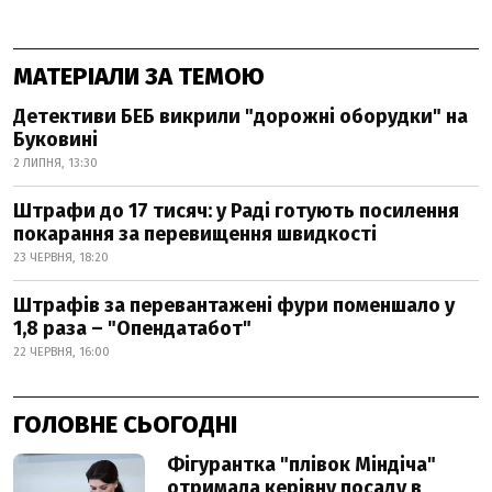
МАТЕРІАЛИ ЗА ТЕМОЮ
Детективи БЕБ викрили "дорожні оборудки" на
Буковині
2 ЛИПНЯ, 13:30
Штрафи до 17 тисяч: у Раді готують посилення
покарання за перевищення швидкості
23 ЧЕРВНЯ, 18:20
Штрафів за перевантажені фури поменшало у
1,8 раза – "Опендатабот"
22 ЧЕРВНЯ, 16:00
ГОЛОВНЕ СЬОГОДНІ
Фігурантка "плівок Міндіча"
отримала керівну посаду в