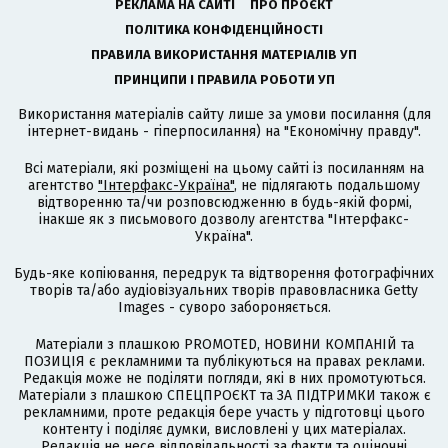
РЕКЛАМА НА САЙТІ
ПРО ПРОЄКТ
ПОЛІТИКА КОНФІДЕНЦІЙНОСТІ
ПРАВИЛА ВИКОРИСТАННЯ МАТЕРІАЛІВ УП
ПРИНЦИПИ І ПРАВИЛА РОБОТИ УП
Використання матеріалів сайту лише за умови посилання (для
інтернет-видань - гіперпосилання) на "Економічну правду".
Всі матеріали, які розміщені на цьому сайті із посиланням на
агентство
"Інтерфакс-Україна"
, не підлягають подальшому
відтворенню та/чи розповсюдженню в будь-якій формі,
інакше як з письмового дозволу агентства "Інтерфакс-
Україна".
Будь-яке копіювання, передрук та відтворення фотографічних
творів та/або аудіовізуальних творів правовласника Getty
Images - суворо забороняється.
Матеріали з плашкою PROMOTED, НОВИНИ КОМПАНІЙ та
ПОЗИЦІЯ є рекламними та публікуються на правах реклами.
Редакція може не поділяти погляди, які в них промотуються.
Матеріали з плашкою СПЕЦПРОЄКТ та ЗА ПІДТРИМКИ також є
рекламними, проте редакція бере участь у підготовці цього
контенту і поділяє думки, висловлені у цих матеріалах.
Редакція не несе відповідальності за факти та оціночні