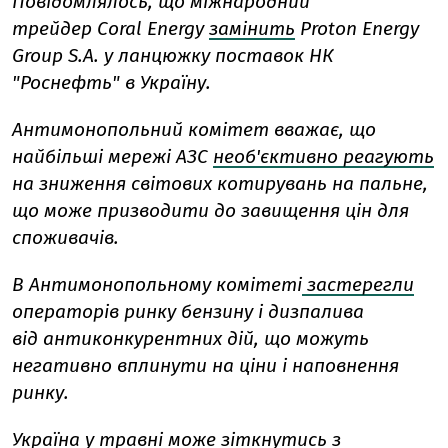
Повідомлялось, що міжнародний
трейдер Coral Energy
замінить
Proton Energy
Group S.A. у ланцюжку поставок НК
"Роснефть" в Україну.
Антимонопольний комітет вважає, що
найбільші мережі АЗС
необ'єктивно реагують
на зниження світових котирувань на пальне,
що може призводити до завищення цін для
споживачів.
В Антимонопольному комітеті
застерегли
операторів ринку бензину і дизпалива
від антиконкурентних дій, що можуть
негативно вплинути на ціни і наповнення
ринку.
Україна у травні
може зіткнутись з