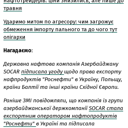
нафтотрейдерів: ціни знизились, але лише до
травня
Ударимо митом по агресору: чим загрожує
обмеження імпорту пального та до чого тут
олігархи
Нагадаємо
:
Державна нафтова компанія Азербайджану
SOCAR
підписала угоду
щодо права експорту
нафпродуктів "Роснефти" в Україну, Польщу,
країни Балтії та інші країни Східної Європи.
Раніше ЗМІ повідомляли, що компанія із групи
азербайджанської держкомпанії
SOCAR cтала
експортним оператором нафтопродуктів
"Роснефти"
в Україні та підписала