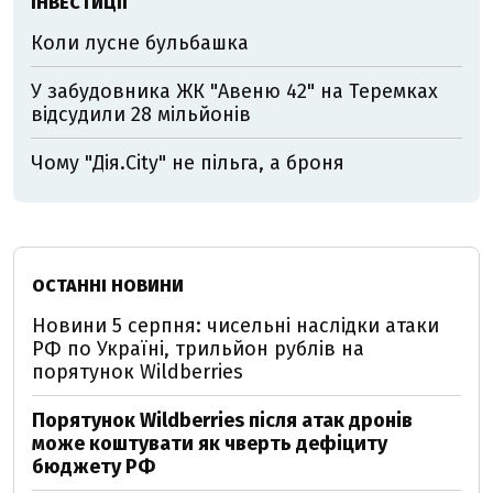
ІНВЕСТИЦІЇ
Коли лусне бульбашка
У забудовника ЖК "Авеню 42" на Теремках
відсудили 28 мільйонів
Чому "Дія.City" не пільга, а броня
ОСТАННІ НОВИНИ
Новини 5 серпня: чисельні наслідки атаки
РФ по Україні, трильйон рублів на
порятунок Wildberries
Порятунок Wildberries після атак дронів
може коштувати як чверть дефіциту
бюджету РФ