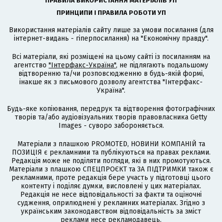
ПРАВИЛА ВИКОРИСТАННЯ МАТЕРІАЛІВ УП
ПРИНЦИПИ І ПРАВИЛА РОБОТИ УП
Використання матеріалів сайту лише за умови посилання (для
інтернет-видань - гіперпосилання) на "Економічну правду".
Всі матеріали, які розміщені на цьому сайті із посиланням на
агентство
"Інтерфакс-Україна"
, не підлягають подальшому
відтворенню та/чи розповсюдженню в будь-якій формі,
інакше як з письмового дозволу агентства "Інтерфакс-
Україна".
Будь-яке копіювання, передрук та відтворення фотографічних
творів та/або аудіовізуальних творів правовласника Getty
Images - суворо забороняється.
Матеріали з плашкою PROMOTED, НОВИНИ КОМПАНІЙ та
ПОЗИЦІЯ є рекламними та публікуються на правах реклами.
Редакція може не поділяти погляди, які в них промотуються.
Матеріали з плашкою СПЕЦПРОЄКТ та ЗА ПІДТРИМКИ також є
рекламними, проте редакція бере участь у підготовці цього
контенту і поділяє думки, висловлені у цих матеріалах.
Редакція не несе відповідальності за факти та оціночні
судження, оприлюднені у рекламних матеріалах. Згідно з
українським законодавством відповідальність за зміст
реклами несе рекламодавець.