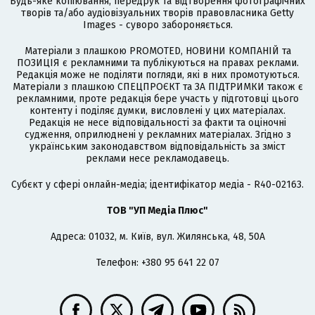
Будь-яке копіювання, передрук та відтворення фотографічних
творів та/або аудіовізуальних творів правовласника Getty
Images - суворо забороняється.
Матеріали з плашкою PROMOTED, НОВИНИ КОМПАНІЙ та
ПОЗИЦІЯ є рекламними та публікуються на правах реклами.
Редакція може не поділяти погляди, які в них промотуються.
Матеріали з плашкою СПЕЦПРОЄКТ та ЗА ПІДТРИМКИ також є
рекламними, проте редакція бере участь у підготовці цього
контенту і поділяє думки, висловлені у цих матеріалах.
Редакція не несе відповідальності за факти та оціночні
судження, оприлюднені у рекламних матеріалах. Згідно з
українським законодавством відповідальність за зміст
реклами несе рекламодавець.
Cубєкт у сфері онлайн-медіа; ідентифікатор медіа - R40-02163.
ТОВ "УП Медіа Плюс"
Адреса: 01032, м. Київ, вул. Жилянська, 48, 50А
Телефон: +380 95 641 22 07