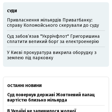
СУДИ
Привласнення мільярдів Приватбанку:
справу Коломойського скерували до суду
Суд забов’язав "Укррічфлот" Григоришина
сплатити великий борг за електроенерію
У Києві прокуратура викрила оборудку з
землею під парковку
ОСТАННІ НОВИНИ
Суд повернув державі Жовтневий палац
вартістю близько мільярда
В Україні не залишилося жодної