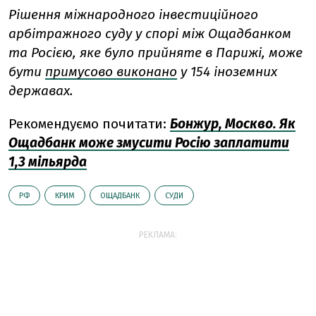
Рішення міжнародного інвестиційного
арбітражного суду у спорі між Ощадбанком
та Росією, яке було прийняте в Парижі, може
бути
примусово виконано
у 154 іноземних
державах.
Рекомендуємо почитати:
Бонжур, Москво. Як
Ощадбанк може змусити Росію заплатити
1,3 мільярда
РФ
КРИМ
ОЩАДБАНК
СУДИ
РЕКЛАМА: