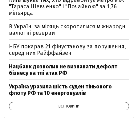
Київ шукає тих, хто відремонтує метро між
"Тараса Шевченко" і "Почайною" за 1,76
мільярда
В Україні за місяць скоротилися міжнародні
валютні резерви
НБУ покарав 21 фінустанову за порушення,
серед них Райффайзен
Нацбанк дозволив не визнавати дефолт
бізнесу на тлі атак РФ
Україна уразила шість суден тіньового
флоту РФ та 10 енерговузлів
ВСІ НОВИНИ