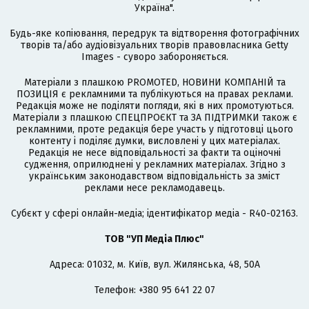
Україна".
Будь-яке копіювання, передрук та відтворення фотографічних
творів та/або аудіовізуальних творів правовласника Getty
Images - суворо забороняється.
Матеріали з плашкою PROMOTED, НОВИНИ КОМПАНІЙ та
ПОЗИЦІЯ є рекламними та публікуються на правах реклами.
Редакція може не поділяти погляди, які в них промотуються.
Матеріали з плашкою СПЕЦПРОЄКТ та ЗА ПІДТРИМКИ також є
рекламними, проте редакція бере участь у підготовці цього
контенту і поділяє думки, висловлені у цих матеріалах.
Редакція не несе відповідальності за факти та оціночні
судження, оприлюднені у рекламних матеріалах. Згідно з
українським законодавством відповідальність за зміст
реклами несе рекламодавець.
Cубєкт у сфері онлайн-медіа; ідентифікатор медіа - R40-02163.
ТОВ "УП Медіа Плюс"
Адреса: 01032, м. Київ, вул. Жилянська, 48, 50А
Телефон: +380 95 641 22 07