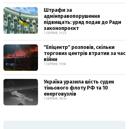
Штрафи за
адмінправопорушення
підвищать: уряд подав до Ради
законопроєкт
7 СЕРПНЯ, 11:23
"Епіцентр" розповів, скільки
торгових центрів втратив за час
війни
7 СЕРПНЯ, 11:56
Україна уразила шість суден
тіньового флоту РФ та 10
енерговузлів
7 СЕРПНЯ, 18:10