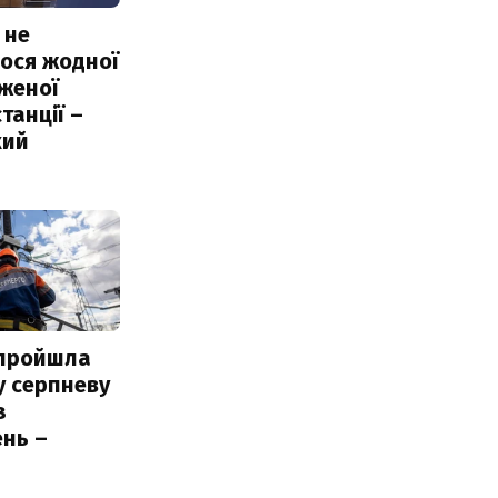
 не
ося жодної
женої
танції –
кий
 пройшла
у серпневу
з
нь –
ь