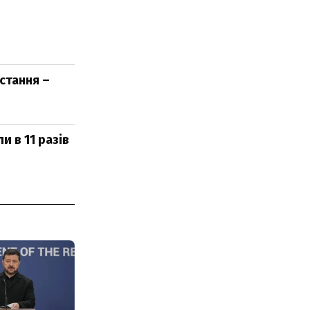
стання –
 в 11 разів