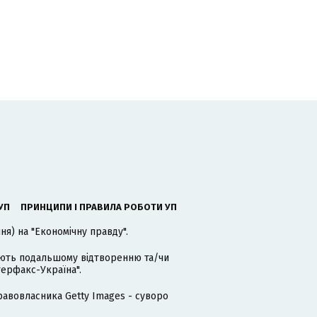
УП
ПРИНЦИПИ І ПРАВИЛА РОБОТИ УП
я) на "Економічну правду".
гають подальшому відтворенню та/чи
терфакс-Україна".
равовласника Getty Images - суворо