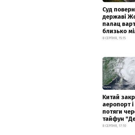
Суд поверн
державі Ж
палац варт
близько м
8 СЕРПНЯ, 15:15
Китай зак
аеропорт і
потяги чер
тайфун "Д
8 СЕРПНЯ, 17:10