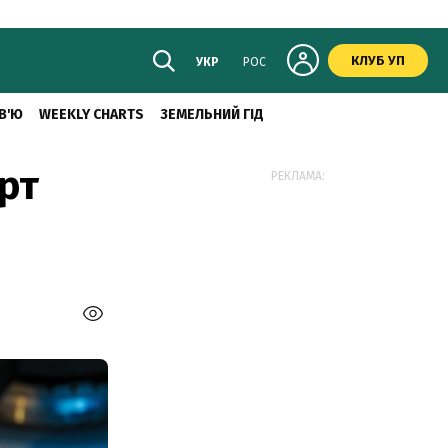
КЛУБ УП
УКР
РОС
В'Ю
WEEKLY CHARTS
ЗЕМЕЛЬНИЙ ГІД
рт
РЕКЛАМА: