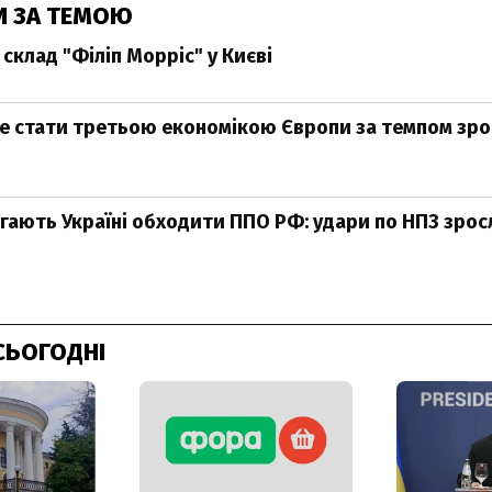
И ЗА ТЕМОЮ
склад "Філіп Морріс" у Києві
е стати третьою економікою Європи за темпом зро
ають Україні обходити ППО РФ: удари по НПЗ зросли
СЬОГОДНІ