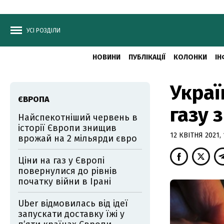
УСІ РОЗДІЛИ
НОВИНИ
ПУБЛІКАЦІЇ
КОЛОНКИ
ІН
Украї
ЄВРОПА
газу 
Найспекотніший червень в
історії Європи знищив
12 КВІТНЯ 2021, 
врожай на 2 мільярди євро
Ціни на газ у Європі
повернулися до рівнів
початку війни в Ірані
Uber відмовилась від ідеї
запускати доставку їжі у