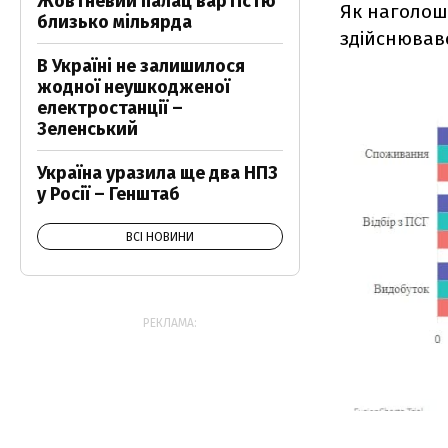
Жовтневий палац вартістю
Як наголош
близько мільярда
здійснював
В Україні не залишилося
жодної неушкодженої
електростанції –
Зеленський
Україна уразила ще два НПЗ
у Росії – Генштаб
ВСІ НОВИНИ
РЕКЛАМА: