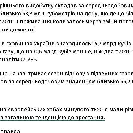
трішнього видобутку складав за середньодобови
лизько 53,8 млн кубометрів на добу, що дещо біл
тижні. Споживання коливалось через зміни погод
 повідомленні.
я в сховищах України знаходилось 15,7 млрд кубів
газу, що на 0,6 млрд кубів менше, ніж два тижні н
аналітики УЕБ.
що наразі триває сезон відбору з підземних газо
дав за середньодобовим значенням близько 56,2 м
 на європейських хабах минулого тижня мали різ
із загальною тенденцією до зростання.
 правда