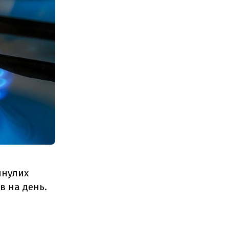
инулих
в на день.