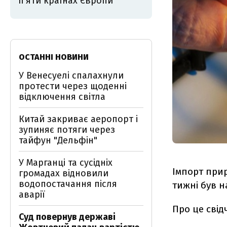
пʼяти країнах Європи
ОСТАННІ НОВИНИ
У Венесуелі спалахнули
протести через щоденні
відключення світла
Китай закриває аеропорт і
зупиняє потяги через
тайфун "Дельфін"
У Марганці та сусідніх
Імпорт при
громадах відновили
водопостачання після
тижні був н
аварії
Про це свід
Суд повернув державі