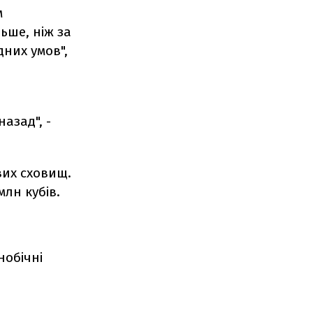
м
ьше, ніж за
них умов",
азад", -
вих сховищ.
лн кубів.
нобічні