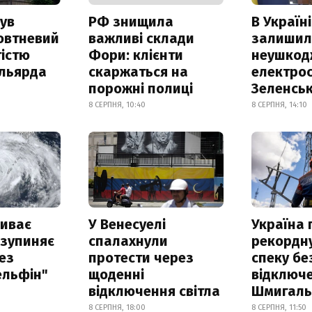
ув
РФ знищила
В Україні
овтневий
важливі склади
залишил
істю
Фори: клієнти
неушкод
ільярда
скаржаться на
електрос
порожні полиці
Зеленсь
8 СЕРПНЯ, 10:40
8 СЕРПНЯ, 14:10
риває
У Венесуелі
Україна
 зупиняє
спалахнули
рекордн
ез
протести через
спеку бе
ельфін"
щоденні
відключе
відключення світла
Шмигал
8 СЕРПНЯ, 18:00
8 СЕРПНЯ, 11:50