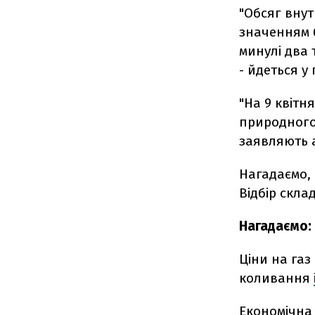
"Обсяг вну
значенням б
минулі два 
- йдеться у
"На 9 квітн
природного 
заявляють 
Нагадаємо, 
Відбір скла
Нагадаємо:
Ціни на газ
коливання
Економічна